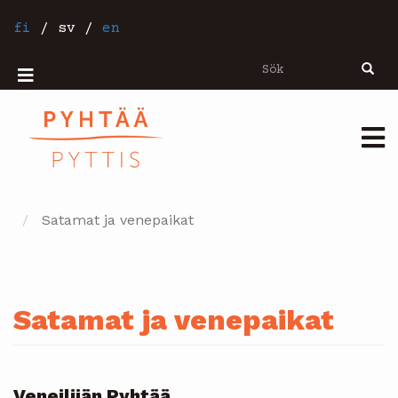
Hoppa
till
fi
/
sv
/
en
huvudinnehåll
Sök
Sök
Mobiilivalikko
Päävalikko
Satamat ja venepaikat
Satamat ja venepaikat
Veneilijän Pyhtää