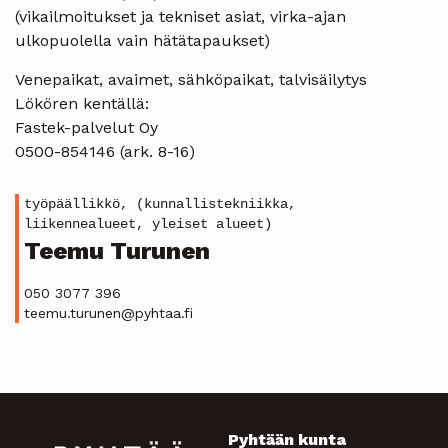
(vikailmoitukset ja tekniset asiat, virka-ajan
ulkopuolella vain hätätapaukset)
Venepaikat, avaimet, sähköpaikat, talvisäilytys
Lökören kentällä:
Fastek-palvelut Oy
0500-854146 (ark. 8-16)
työpäällikkö, (kunnallistekniikka,
liikennealueet, yleiset alueet)
Teemu Turunen
050 3077 396
teemu.turunen@pyhtaa.fi
Pyhtään kunta