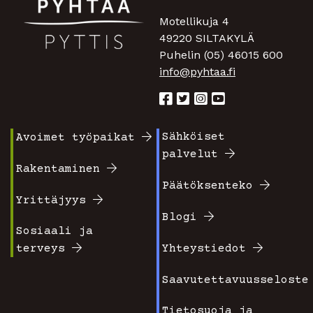
Motellikuja 4
49220 SILTAKYLÄ
Puhelin (05) 46015 600
info@pyhtaa.fi
Sähköiset
Avoimet työpaikat
Footer
Footer
palvelut
valikko
valikko
Rakentaminen
Päätöksenteko
1
2
Yrittäjyys
Blogi
Sosiaali ja
terveys
Yhteystiedot
Saavutettavuusseloste
Tietosuoja ja