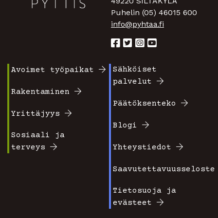
49220 SILTAKYLÄ
Puhelin (05) 46015 600
info@pyhtaa.fi
Sähköiset
Avoimet työpaikat
Footer
Footer
palvelut
valikko
valikko
Rakentaminen
Päätöksenteko
1
2
Yrittäjyys
Blogi
Sosiaali ja
terveys
Yhteystiedot
Saavutettavuusseloste
Tietosuoja ja
evästeet