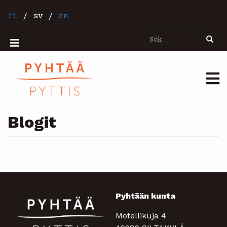
Hoppa
till
fi
/
sv
/
en
huvudinnehåll
Sök
Sök
Mobiilivalikko
Päävalikko
Blogit
Pyhtään kunta
Motellikuja 4