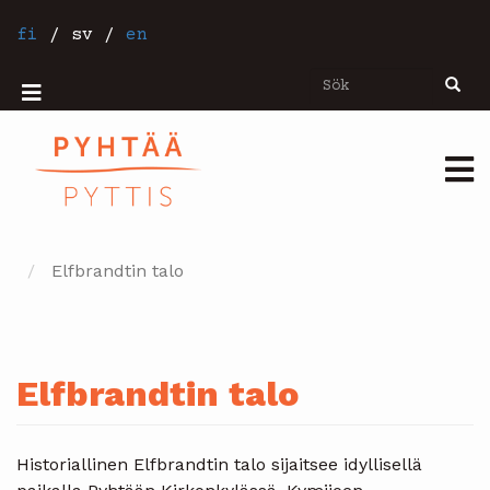
Hoppa
till
fi
/
sv
/
en
huvudinnehåll
Sök
Sök
Mobiilivalikko
Päävalikko
Elfbrandtin talo
Elfbrandtin talo
Historiallinen Elfbrandtin talo sijaitsee idyllisellä