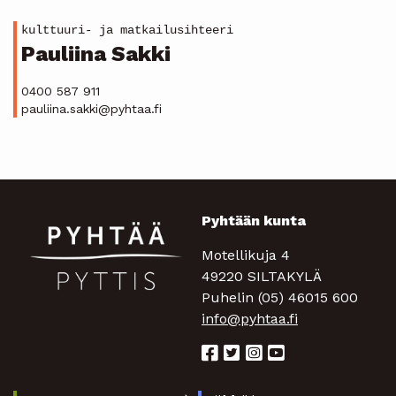
kulttuuri- ja matkailusihteeri
Pauliina Sakki
0400 587 911
pauliina.sakki@pyhtaa.fi
Pyhtään kunta
Motellikuja 4
49220 SILTAKYLÄ
Puhelin (05) 46015 600
info@pyhtaa.fi