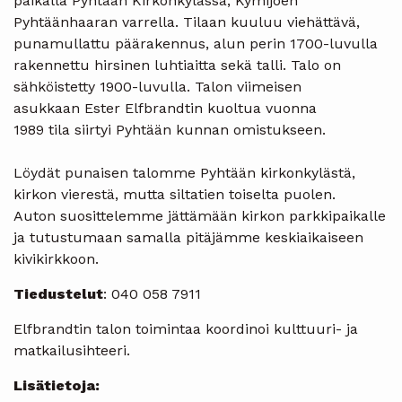
paikalla Pyhtään Kirkonkylässä, Kymijoen
Pyhtäänhaaran varrella. Tilaan kuuluu viehättävä,
punamullattu päärakennus, alun perin 1700-luvulla
rakennettu hirsinen luhtiaitta sekä talli. Talo on
sähköistetty 1900-luvulla. Talon viimeisen
asukkaan Ester Elfbrandtin kuoltua vuonna
1989 tila siirtyi Pyhtään kunnan omistukseen.
Löydät punaisen talomme Pyhtään kirkonkylästä,
kirkon vierestä, mutta siltatien toiselta puolen.
Auton suosittelemme jättämään kirkon parkkipaikalle
ja tutustumaan samalla pitäjämme keskiaikaiseen
kivikirkkoon.
Tiedustelut
: 040 058 7911
Elfbrandtin talon toimintaa koordinoi kulttuuri- ja
matkailusihteeri.
Lisätietoja: