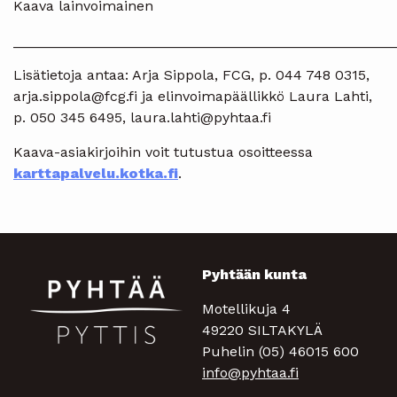
Kaava lainvoimainen
________________________________________________
Lisätietoja antaa: Arja Sippola, FCG, p. 044 748 0315,
arja.sippola@fcg.fi ja elinvoimapäällikkö Laura Lahti,
p. 050 345 6495, laura.lahti@pyhtaa.fi
Kaava-asiakirjoihin voit tutustua osoitteessa
karttapalvelu.kotka.fi
.
Pyhtään kunta
Motellikuja 4
49220 SILTAKYLÄ
Puhelin (05) 46015 600
info@pyhtaa.fi