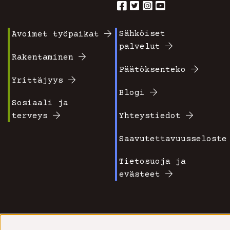
Sähköiset
Avoimet työpaikat
Footer
Footer
palvelut
valikko
valikko
Rakentaminen
Päätöksenteko
1
2
Yrittäjyys
Blogi
Sosiaali ja
terveys
Yhteystiedot
Saavutettavuusseloste
Tietosuoja ja
evästeet