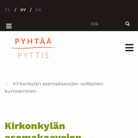
Hoppa
till
fi
/
sv
/
en
huvudinnehåll
Sök
Sök
Mobiilivalikko
Päävalikko
Kirkonkylän asemakaavojen osittainen
kumoaminen
Kirkonkylän
asemakaavojen