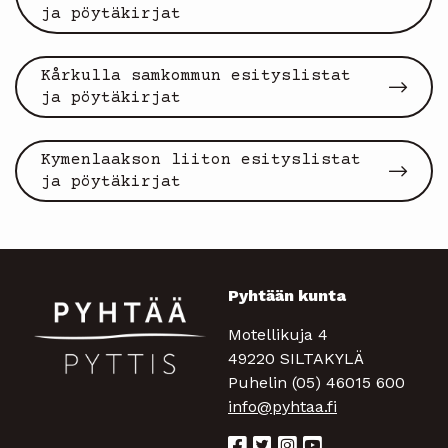
ja pöytäkirjat
Kårkulla samkommun esityslistat
ja pöytäkirjat
Kymenlaakson liiton esityslistat
ja pöytäkirjat
Pyhtään kunta
Motellikuja 4
49220 SILTAKYLÄ
Puhelin (05) 46015 600
info@pyhtaa.fi