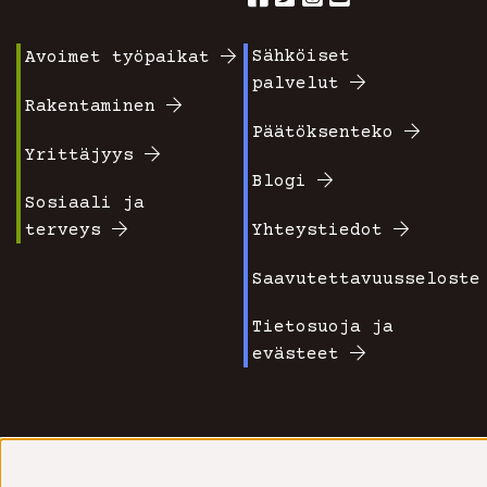
Sähköiset
Avoimet työpaikat
Footer
Footer
palvelut
valikko
valikko
Rakentaminen
Päätöksenteko
1
2
Yrittäjyys
Blogi
Sosiaali ja
terveys
Yhteystiedot
Saavutettavuusseloste
Tietosuoja ja
evästeet