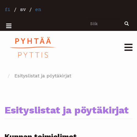
Hoppa
till
fi
/
sv
/
en
huvudinnehåll
Sök
Sök
Mobiilivalikko
Päävalikko
Esityslistat ja pöytäkirjat
Esityslistat ja pöytäkirjat
Kunnan toimielimet