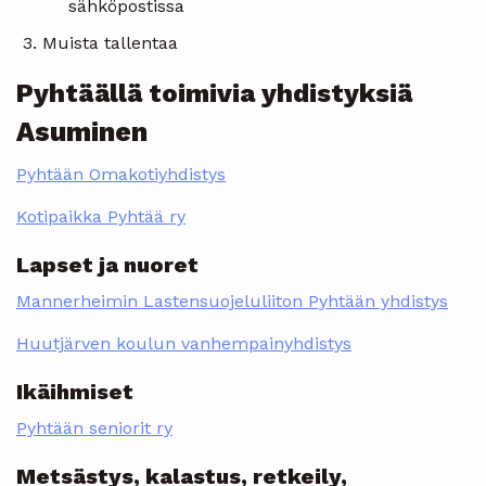
sähköpostissa
Muista tallentaa
Pyhtäällä toimivia yhdistyksiä
Asuminen
Pyhtään Omakotiyhdistys
Kotipaikka Pyhtää ry
Lapset ja nuoret
Mannerheimin Lastensuojeluliiton Pyhtään yhdistys
Huutjärven koulun vanhempainyhdistys
Ikäihmiset
Pyhtään seniorit ry
Metsästys, kalastus, retkeily,