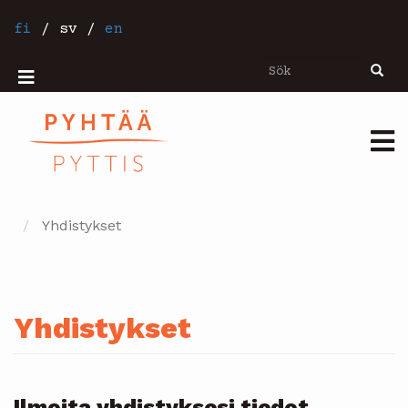
Hoppa
till
fi
/
sv
/
en
huvudinnehåll
Sök
Sök
Mobiilivalikko
Päävalikko
Yhdistykset
Yhdistykset
Ilmoita yhdistyksesi tiedot