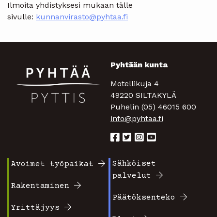
Ilmoita yhdistyksesi mukaan tälle
sivulle:
kunnanvirasto@pyhtaa.fi
Pyhtään kunta
Motellikuja 4
49220 SILTAKYLÄ
Puhelin (05) 46015 600
info@pyhtaa.fi
Sähköiset
Avoimet työpaikat
Footer
Footer
palvelut
valikko
valikko
Rakentaminen
Päätöksenteko
1
2
Yrittäjyys