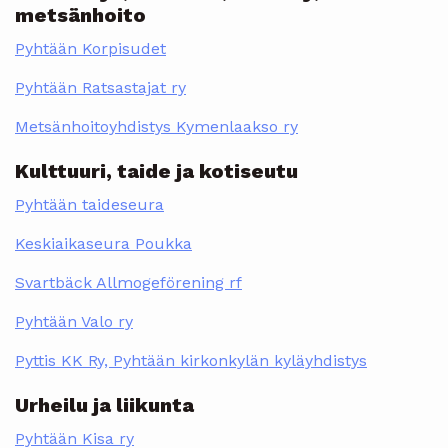
metsänhoito
Pyhtään Korpisudet
Pyhtään Ratsastajat ry
Metsänhoitoyhdistys Kymenlaakso ry
Kulttuuri, taide ja kotiseutu
Pyhtään taideseura
Keskiaikaseura Poukka
Svartbäck Allmogeförening rf
Pyhtään Valo ry
Pyttis KK Ry, Pyhtään kirkonkylän kyläyhdistys
Urheilu ja liikunta
Pyhtään Kisa ry