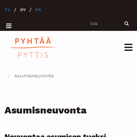
Hoppa
till
fi
/
sv
/
en
huvudinnehåll
Sök
Sök
Mobiilivalikko
Päävalikko
Asumisneuvonta
Asumisneuvonta
Neuvontaa asumisen tueksi