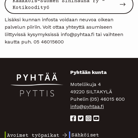
Kaakkois-Suomen Sininauha ry -
Kotikoodityö
Lisäksi kunnan infosta voidaan neuvoa oikean
palvelun piiriin. Voit ottaa yhteyttä asumiseen
liittyvissä kysymyksissä info@pyhtaa.fi tai vaihteen
kautta puh. 05 46015600
Pyhtään kunta
Motellikuja 4
49220 SILTAKYLÄ
Puhelin (05) 46015 600
info@pyhtaa.fi
Sähköiset
Avoimet työpaikat