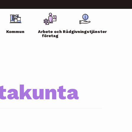
Kommun
Arbete och
Rådgivningstjänster
företag
takunta