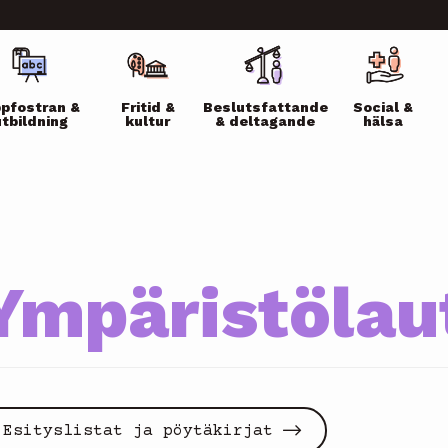
ikko
pfostran &
Fritid &
Beslutsfattande
Social &
utbildning
kultur
& deltagande
hälsa
Ympäristölau
Esityslistat ja pöytäkirjat