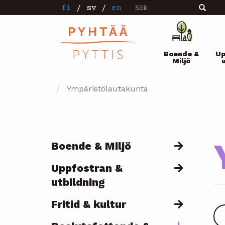
Sök
Hoppa
fi
/
sv
/
en
Sök
till
huvudinnehåll
Pääval
Boende &
Up
Miljö
Ympäristölautakunta
Boende & Miljö
Päävalikko
Uppfostran &
utbildning
Fritid & kultur