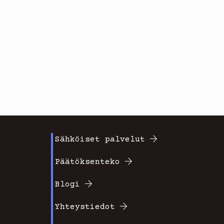
Sähköiset palvelut
Footer
Päätöksenteko
valikko
Blogi
2
Yhteystiedot