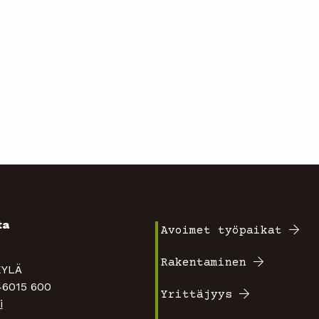
ta
Avoimet työpaikat
Footer
4
Rakentaminen
TAKYLÄ
valikko
 46015 600
Yrittäjyys
i