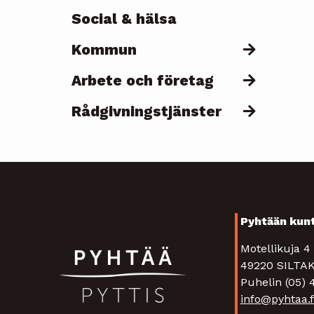
Social & hälsa
Kommun
Arbete och företag
Rådgivningstjänster
Pyhtään kun
Motellikuja 
49220 SIL
Puhelin (05)
info@pyhtaa.f