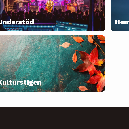
Understöd
He
Kulturstigen