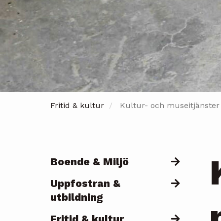
Fritid & kultur
Kultur- och museitjänster
Boende & Miljö
Päävalikko
Uppfostran &
utbildning
Fritid & kultur