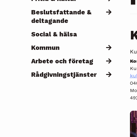
Beslutsfattande &
deltagande
Social & hälsa
Kommun
Ku
Arbete och företag
Ko
Ku
Rådgivningstjänster
ku
04
Mot
49