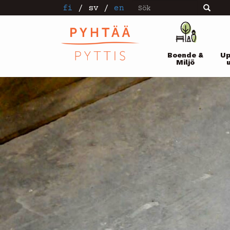
Sök
Hoppa
fi
/
sv
/
en
Sök
till
huvudinnehåll
Pääval
Boende &
Up
Miljö