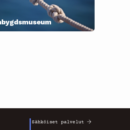
mbygdsmuseum
Sähköiset palvelut