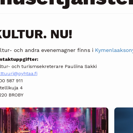
KULTUR. NU!
ltur- och andra evenemagner finns i
Kymenlaakson
ntaktuppgifter:
ltur- och turismsekreterare Pauliina Sakki
lttuuri@pyhtaa.fi
00 587 911
ellikuja 4
220 BROBY