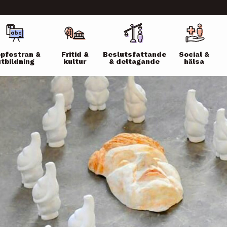
ikko
pfostran &
Fritid &
Beslutsfattande
Social &
utbildning
kultur
& deltagande
hälsa