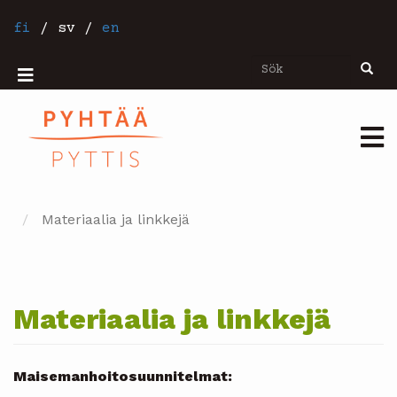
Hoppa
till
fi
/
sv
/
en
huvudinnehåll
Sök
Sök
Mobiilivalikko
Päävalikko
Materiaalia ja linkkejä
Materiaalia ja linkkejä
Maisemanhoitosuunnitelmat: