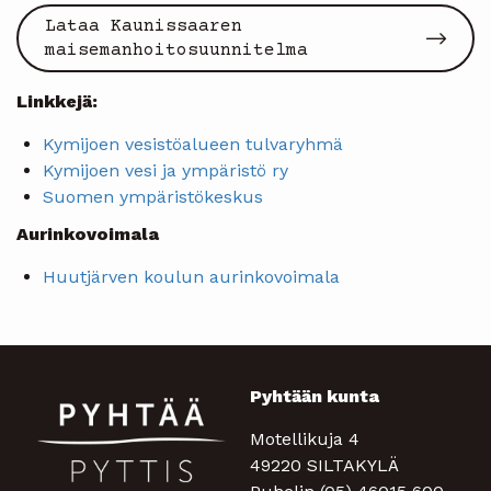
Lataa Kaunissaaren
maisemanhoitosuunnitelma
Linkkejä:
Kymijoen vesistöalueen tulvaryhmä
Kymijoen vesi ja ympäristö ry
Suomen ympäristökeskus
Aurinkovoimala
Huutjärven koulun aurinkovoimala
Pyhtään kunta
Motellikuja 4
49220 SILTAKYLÄ