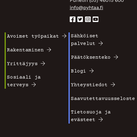
Puhelin (05) 46015 600
info@pyhtaa.fi
Sähköiset
Avoimet työpaikat
Footer
Footer
palvelut
valikko
valikko
Rakentaminen
Päätöksenteko
1
2
Yrittäjyys
Blogi
Sosiaali ja
terveys
Yhteystiedot
Saavutettavuusseloste
Tietosuoja ja
evästeet