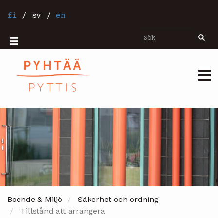
Hoppa
till
fi
/
sv
/
en
huvudinnehåll
Sök
Sök
Mobiilivalikko
Päävalikko
Boende & Miljö
Säkerhet och ordning
Tillstånd att arrangera