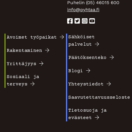
Puhelin (05) 46015 600
info@pyhtaa.fi
Sähköiset
Avoimet työpaikat
Footer
Footer
palvelut
valikko
valikko
Rakentaminen
Päätöksenteko
1
2
Yrittäjyys
Blogi
Sosiaali ja
terveys
Yhteystiedot
Saavutettavuusseloste
Tietosuoja ja
evästeet