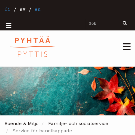
Hoppa
till
fi
/
sv
/
en
huvudinnehåll
Sök
Sök
Mobiilivalikko
Päävalikko
Boende & Miljö
Familje- och socialservice
Service för handikappade