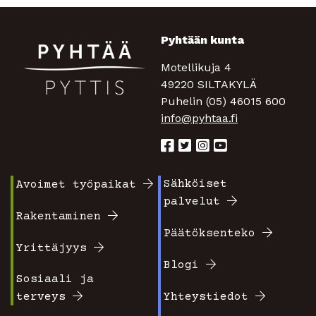
Pyhtään kunta
Motellikuja 4
49220 SILTAKYLÄ
Puhelin (05) 46015 600
info@pyhtaa.fi
Sähköiset
Avoimet työpaikat
Footer
Footer
palvelut
valikko
valikko
Rakentaminen
Päätöksenteko
1
2
Yrittäjyys
Blogi
Sosiaali ja
terveys
Yhteystiedot