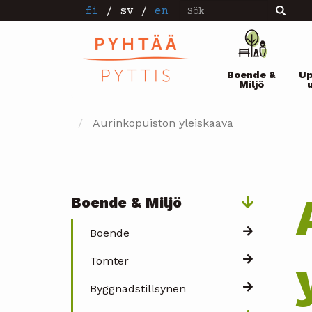
Sök
Hoppa
fi
/
sv
/
en
Sök
till
huvudinnehåll
Pääval
Boende &
Up
Miljö
Aurinkopuiston yleiskaava
Boende & Miljö
Päävalikko
Boende
Tomter
Byggnadstillsynen