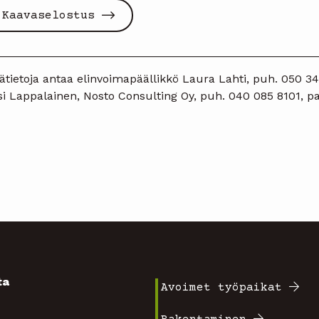
Kaavaselostus
__________________________________________________
ätietoja antaa elinvoimapäällikkö Laura Lahti, puh. 050 345
i Lappalainen, Nosto Consulting Oy, puh. 040 085 8101, pa
ta
Avoimet työpaikat
Footer
4