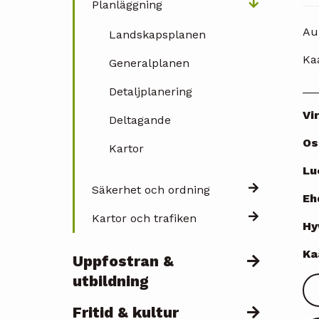
Planläggning
Au
Landskapsplanen
Ka
Generalplanen
__
Detaljplanering
Vi
Deltagande
Os
Kartor
Lu
Säkerhet och ordning
Eh
Kartor och trafiken
Hy
Ka
Uppfostran &
utbildning
Fritid & kultur