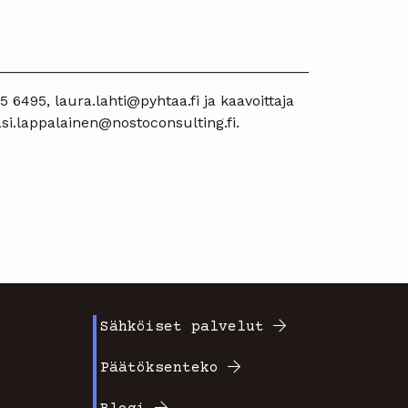
______________________________________
 6495, laura.lahti@pyhtaa.fi ja kaavoittaja
si.lappalainen@nostoconsulting.fi.
Sähköiset palvelut
Footer
Päätöksenteko
valikko