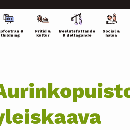
ikko
pfostran &
Fritid &
Beslutsfattande
Social &
utbildning
kultur
& deltagande
hälsa
Aurinkopuist
yleiskaava