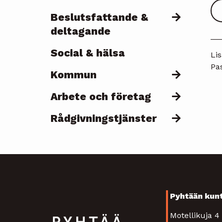
Beslutsfattande &
deltagande
__
Social & hälsa
Lis
Pas
Kommun
Arbete och företag
Rådgivningstjänster
Pyhtään kun
Motellikuja 