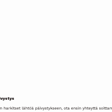
ivystys
 harkitset lähtöä päivystykseen, ota ensin yhteyttä soitt