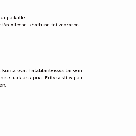
ua paikalle.
stön ollessa uhattuna tai vaarassa.
a kunta ovat hätätilanteessa tärkein
mmin saadaan apua. Erityisesti vapaa-
en.