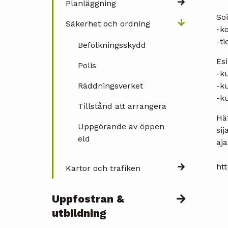
Planläggning
So
Säkerhet och ordning
-ko
-ti
Befolkningsskydd
Es
Polis
-k
Räddningsverket
-k
-ku
Tillstånd att arrangera
Hät
Uppgörande av öppen
sij
eld
aja
htt
Kartor och trafiken
Uppfostran &
utbildning