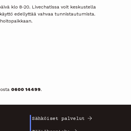
äivä klo 8-20. Livechatissa voit keskustella
 käyttö edellyttää vahvaa tunnistautumista.
hoitopaikkaan.
rosta
0600 14499
.
Sähköiset palvelut
Footer