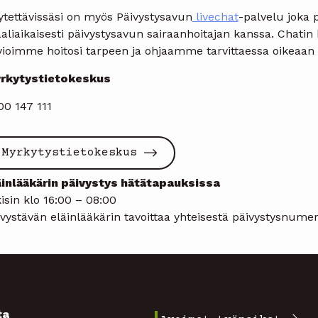
ytettävissäsi on myös Päivystysavun
livechat
-palvelu joka p
aliaikaisesti päivystysavun sairaanhoitajan kanssa. Chatin
vioimme hoitosi tarpeen ja ohjaamme tarvittaessa oikeaan 
rkytystietokeskus
00 147 111
Myrkytystietokeskus
äinlääkärin päivystys hätätapauksissa
isin klo 16:00 – 08:00
vystävän eläinlääkärin tavoittaa yhteisestä päivystysnume
ta