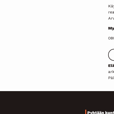
Kä
rea
Ar
My
08
El
ark
Päi
Pyhtään kun