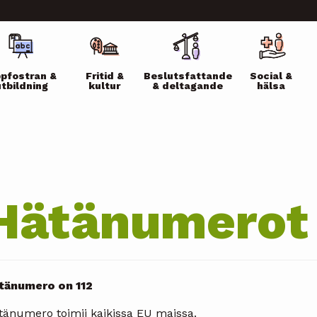
ikko
pfostran &
Fritid &
Beslutsfattande
Social &
utbildning
kultur
& deltagande
hälsa
Hätänumerot
tänumero on 112
tänumero toimii kaikissa EU maissa.