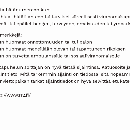
ita hätänumeroon kun:
htaat hätätilanteen tai tarvitset kiireellisesti viranomaisap
edät tai epäilet hengen, terveyden, omaisuuden tai ympäri
imerkkejä:
un huomaat onnettomuuden tai tulipalon
un huomaat meneillään olevan tai tapahtuneen rikoksen
n on tarvetta ambulanssille tai sosiaaliviranomaiselle
äpuhelun soittajan on hyvä tietää sijaintinsa. Katuosoite j
aintitieto. Mitä tarkemmin sijainti on tiedossa, sitä nopea
nviettopaikan tarkat sijaintitiedot on hyvä selvittää etukäte
p://www.112.fi/