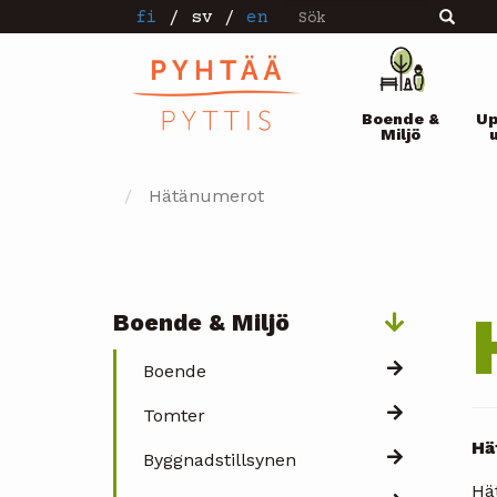
Sök
Hoppa
fi
/
sv
/
en
Sök
till
huvudinnehåll
Pääval
Boende &
Up
Miljö
Hätänumerot
Boende & Miljö
Päävalikko
Boende
Tomter
Hä
Byggnadstillsynen
Hä