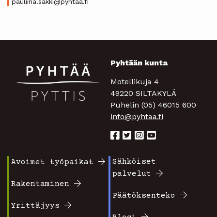
pauliina.sakki@pyhtaa.fi
Pyhtään kunta
Motellikuja 4
49220 SILTAKYLÄ
Puhelin (05) 46015 600
info@pyhtaa.fi
Sähköiset
Avoimet työpaikat
Footer
Footer
palvelut
valikko
valikko
Rakentaminen
Päätöksenteko
1
2
Yrittäjyys