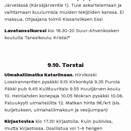
Järvelässä (Kärsäjärventie 1). Tule askartelemaan ja
vaihtamaan kuulumisia muiden tekijöiden kanssa. Ei
maksua. Ohjaajana toimii Kissanviiksen Essi
Lavatanssikurssi
klo 18.30-20 Suur-Ahvenkosken
koululla Tanssikoulu Kristal*
9.10. Torstai
Uimahallimatka Katariinaan.
Hirvikoski
Lossirannantien pysäkki 9.15 Kirkonkylä 9.35 Purola
Päkki pub 9.45 Kulttuuritalo 9.55 Huutjärven koulu
10. Heinlahden konepaja 10.05 Mokran pysäkki 10.06.
Paluukyyti uimahallilta 12. Matkan hinta 9€/krt (sis.
kuljetuksen, uimahallimaksun ja vesijumpan)
Kirjastovisa
klo 17.30 kirjastolla. Kuin pubivisa,
mutta kirjastossa. Osallistua voi 1-4 hengen