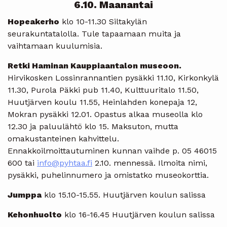
6.10. Maanantai
Hopeakerho
klo 10-11.30 Siltakylän
seurakuntatalolla. Tule tapaamaan muita ja
vaihtamaan kuulumisia.
Retki Haminan Kauppiaantalon museoon.
Hirvikosken Lossinrannantien pysäkki 11.10, Kirkonkylä
11.30, Purola Päkki pub 11.40, Kulttuuritalo 11.50,
Huutjärven koulu 11.55, Heinlahden konepaja 12,
Mokran pysäkki 12.01. Opastus alkaa museolla klo
12.30 ja paluulähtö klo 15. Maksuton, mutta
omakustanteinen kahvittelu.
Ennakkoilmoittautuminen kunnan vaihde p. 05 46015
600 tai
info@pyhtaa.fi
2.10. mennessä. Ilmoita nimi,
pysäkki, puhelinnumero ja omistatko museokorttia.
Jumppa
klo 15.10-15.55. Huutjärven koulun salissa
Kehonhuolto
klo 16-16.45 Huutjärven koulun salissa