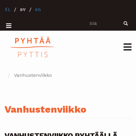
Hoppa
till
fi
/
sv
/
en
huvudinnehåll
Sök
Sök
Mobiilivalikko
Päävalikko
Vanhustenviikko
Vanhustenviikko
VANHUSTENVIIKKO PYHTÄÄLLÄ