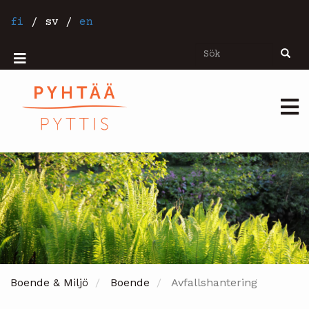
Hoppa
till
fi
/
sv
/
en
huvudinnehåll
Sök
Sök
Mobiilivalikko
Päävalikko
Boende & Miljö
Boende
Avfallshantering