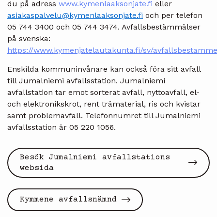
du på adress
www.kymenlaaksonjate.fi
eller
asiakaspalvelu@kymenlaaksonjate.fi
och per telefon
05 744 3400 och 05 744 3474. Avfallsbestämmälser
på svenska:
https://www.kymenjatelautakunta.fi/sv/avfallsbestamme
Enskilda kommuninvånare kan också föra sitt avfall
till Jumalniemi avfallsstation. Jumalniemi
avfallstation tar emot sorterat avfall, nyttoavfall, el-
och elektronikskrot, rent trämaterial, ris och kvistar
samt problemavfall. Telefonnumret till Jumalniemi
avfallsstation är 05 220 1056.
Besök Jumalniemi avfallstations
websida
Kymmene avfallsnämnd