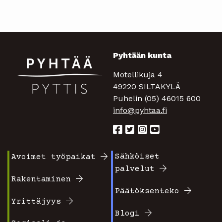
Pyhtään kunta
Motellikuja 4
49220 SILTAKYLÄ
Puhelin (05) 46015 600
info@pyhtaa.fi
Sähköiset
Avoimet työpaikat
Footer
Footer
palvelut
valikko
valikko
Rakentaminen
Päätöksenteko
1
2
Yrittäjyys
Blogi