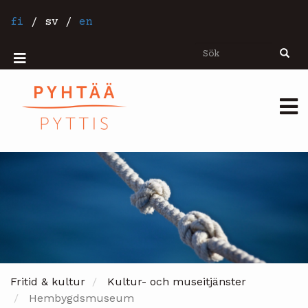
Hoppa
till
fi
/
sv
/
en
huvudinnehåll
Sök
Sök
Mobiilivalikko
Päävalikko
Fritid & kultur
Kultur- och museitjänster
Hembygdsmuseum