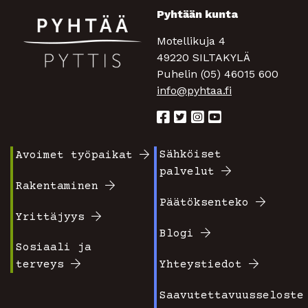
Pyhtään kunta
Motellikuja 4
49220 SILTAKYLÄ
Puhelin (05) 46015 600
info@pyhtaa.fi
Sähköiset
Avoimet työpaikat
Footer
Footer
palvelut
valikko
valikko
Rakentaminen
Päätöksenteko
1
2
Yrittäjyys
Blogi
Sosiaali ja
terveys
Yhteystiedot
Saavutettavuusseloste