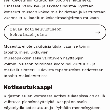
sen kokoelmiin kuuluu liki 3000 esinettä sekä
runsaasti valokuva- ja arkistoaineistoa. Pyhtään
kotiseutumuseon kokoelmia hoidetaan ja kartutetaan
vuonna 2013 laaditun kokoelmaohjelman mukaan.
Lataa kotiseutumuseon
kokoelmaohjelma
Museolla ei ole vakituisia tiloja, vaan se toimii
tapahtumien, liikkuvien
museopakkien sekä vaihtuvien näyttelyjen
voimin. Museon toimintaa koordinoi kulttuuri- ja
matkailusihteeri. Tulevista tapahtumista tiedotetaan
tapahtumakalenterissa.
Kotiseutukaappi
Kirjaston aulan komeassa Kotiseutukaapissa on esillä
vaihtuvia pienoisnäyttelyitä. Kaappi on avoin
näyttelytila kotiseutuun ja Pyhtään menneisyyteen