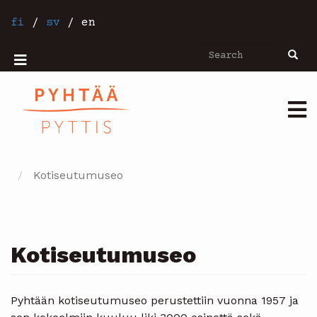
Skip
to
fi
/
sv
/
en
main
content
Search
Searc
Mobiilivalikko
Päävalikko
Kotiseutumuseo
Kotiseutumuseo
Pyhtään kotiseutumuseo perustettiin vuonna 1957 ja