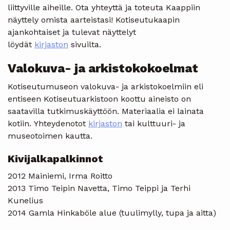
liittyville aiheille. Ota yhteyttä ja toteuta Kaappiin
näyttely omista aarteistasi! Kotiseutukaapin
ajankohtaiset ja tulevat näyttelyt
löydät
kirjaston
sivuilta.
Valokuva- ja arkistokokoelmat
Kotiseutumuseon valokuva- ja arkistokoelmiin eli
entiseen Kotiseutuarkistoon koottu aineisto on
saatavilla tutkimuskäyttöön. Materiaalia ei lainata
kotiin. Yhteydenotot
kirjaston
tai kulttuuri- ja
museotoimen kautta.
Kivijalkapalkinnot
2012 Mainiemi, Irma Roitto
2013 Timo Teipin Navetta, Timo Teippi ja Terhi
Kunelius
2014 Gamla Hinkaböle alue (tuulimylly, tupa ja aitta)