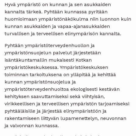
Hyvä ympäristö on kunnan ja sen asukkaiden
kannalta tärkeä. Pyhtään kunnassa pyritään
huomioimaan ympäristönäkökulma niin luonnon kuin
kunnan asukkaiden ja vapaa-ajanasukkaiden
turvallisen ja terveellisen elinympärisön kannalta.
Pyhtään ympäristöterveydenhuollon ja
ympäristönsuojelun palvelut järjestetään
isäntäkuntamallin mukaisesti Kotkan
ympäristökeskuksessa. Ympäristökeskuksen
toiminnan tarkoituksena on ylläpitää ja kehittää
kunnan ympäristönsuojelua ja
ympäristöterveydenhuoltoa ekologisesti kestävän
kehityksen saavuttamiseksi sekä viihtyisän,
virikkeellisen ja terveellisen ympäristön tarjoamiseksi
pyhtääläisille ja järjestää elinympäristöön ja
rakentamiseen liittyvän lupamenettelyn, neuvonnan
ja valvonnan kunnassa.