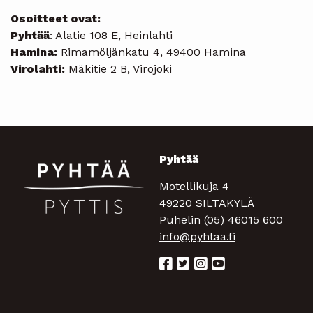
Osoitteet ovat:
Pyhtää
: Alatie 108 E, Heinlahti
Hamina:
Rimamöljänkatu 4, 49400 Hamina
Virolahti:
Mäkitie 2 B, Virojoki
Pyhtää
Motellikuja 4
49220 SILTAKYLÄ
Puhelin (05) 46015 600
info@pyhtaa.fi