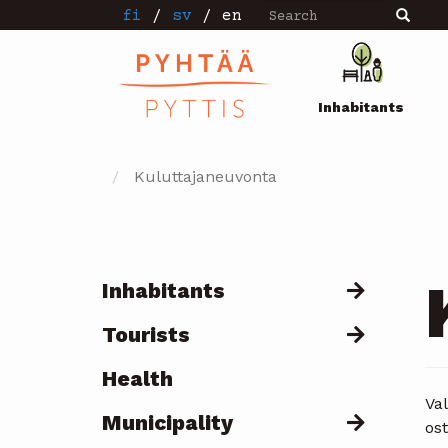
Search
Skip
fi
/
sv
/
en
Search
to
main
Pääval
content
Inhabitants
Kuluttajaneuvonta
Inhabitants
Päävalikko
Tourists
Health
Val
Municipality
os