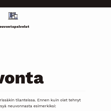
euvontapalvelut
vonta
issäkin tilanteissa. Ennen kuin olet tehnyt
ysyä neuvonnasta esimerkiksi: