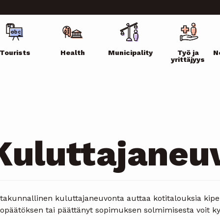
ikko
Tourists
Health
Municipality
Työ ja
N
yrittäjyys
Kuluttajaneu
takunnallinen kuluttajaneuvonta auttaa kotitalouksia kiper
topäätöksen tai päättänyt sopimuksen solmimisesta voit k