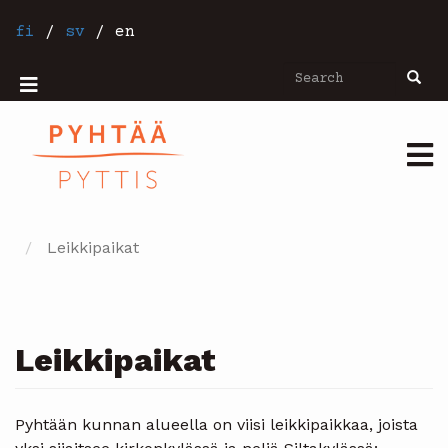
Skip
to
fi
/
sv
/
en
main
content
Search
Searc
Mobiilivalikko
Päävalikko
Leikkipaikat
Leikkipaikat
Pyhtään kunnan alueella on viisi leikkipaikkaa, joista