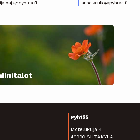
ija.paju@pyhtaa.fi
janne.kaulio@pyhtaa.fi
Minitalot
Pyhtää
Motellikuja 4
49220 SILTAKYLÄ