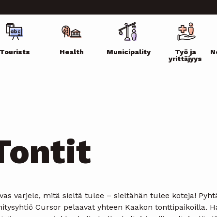
ikko
Tourists
Health
Municipality
Työ ja
N
yrittäjyys
Tontit
vas varjele, mitä sieltä tulee – sieltähän tulee koteja! Pyht
itysyhtiö Cursor pelaavat yhteen Kaakon tonttipaikoilla. 