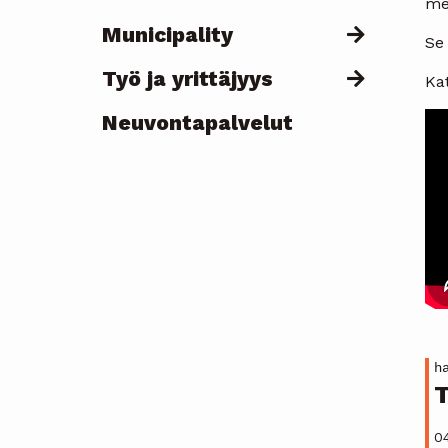
met
Municipality
Se 
Työ ja yrittäjyys
Kat
Neuvontapalvelut
h
T
0