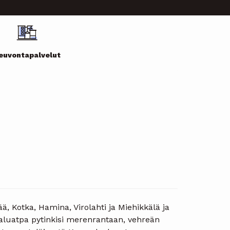
euvontapalvelut
ää, Kotka, Hamina, Virolahti ja Miehikkälä ja
Haluatpa pytinkisi merenrantaan, vehreän