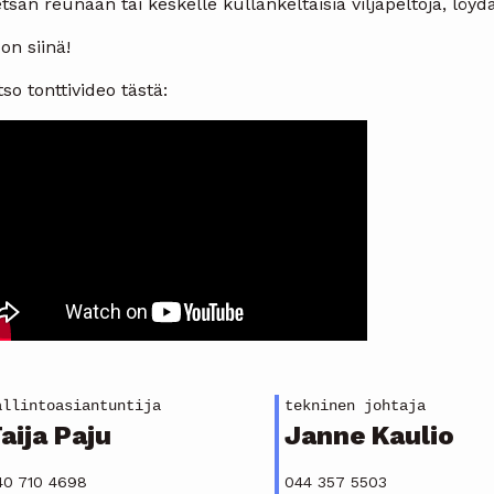
sän reunaan tai keskelle kullankeltaisia viljapeltoja, löy
on siinä!
so tonttivideo tästä:
allintoasiantuntija
tekninen johtaja
aija Paju
Janne Kaulio
40 710 4698
044 357 5503