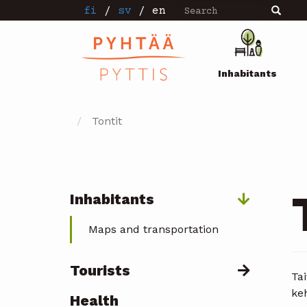
Search
Skip
fi
/
sv
/
en
Search
to
main
Pääval
content
Inhabitants
Tontit
Inhabitants
Päävalikko
Maps and transportation
Tourists
Tai
keh
Health