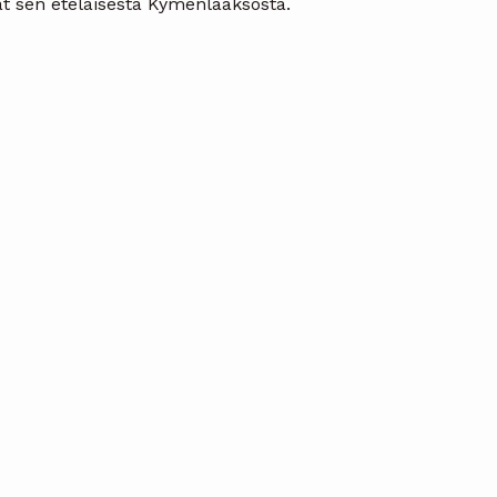
dät sen eteläisestä Kymenlaaksosta.