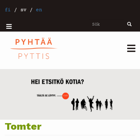
Hoppa
till
fi
/
sv
/
en
huvudinnehåll
Sök
Sök
Mobiilivalikko
Päävalikko
Tomter