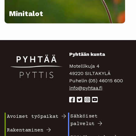
Minitalot
Pyhtään kunta
Motellikuja 4
49220 SILTAKYLÄ
Puhelin (05) 46015 600
info@pyhtaa.fi
Sähköiset
Avoimet työpaikat
Footer
Footer
palvelut
valikko
valikko
Rakentaminen