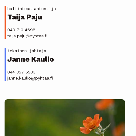
hallintoasiantuntija
Taija Paju
040 710 4698
taija.paju@pyhtaa.fi
tekninen johtaja
Janne Kaulio
044 357 5503
janne.kaulio@pyhtaa.fi