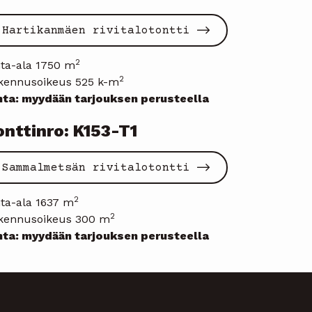
Hartikanmäen rivitalotontti
2
nta-ala 1750 m
2
kennusoikeus 525 k-m
nta: myydään tarjouksen perusteella
onttinro: K153-T1
Sammalmetsän rivitalotontti
2
nta-ala 1637 m
2
kennusoikeus 300 m
nta: myydään tarjouksen perusteella