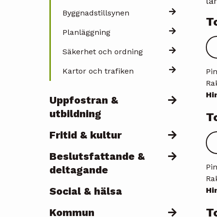
lä
Byggnadstillsynen
T
Planläggning
Säkerhet och ordning
Kartor och trafiken
Pi
Ra
Hi
Uppfostran &
utbildning
T
Fritid & kultur
Beslutsfattande &
Pin
deltagande
Ra
Social & hälsa
Hi
T
Kommun