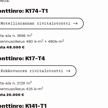
hellä.
onttinro: K174-T1
Motellinrannan rivitalotontti
2
nta-ala n. 3696 m
2
2
kennusoikeus 480 k-m
+ 480k-m
nta 48.000 €
onttinro: K17-T4
Kokkovuoren rivitalotontti
2
ta-ala n. 2129 m
2
kennusoikeus 425 k-m
nta 20.000 €
onttinro: K141-T1