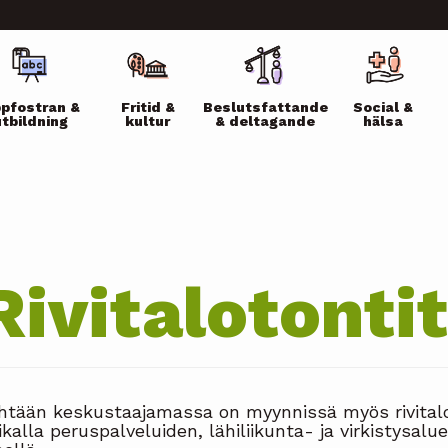
ikko
pfostran &
Fritid &
Beslutsfattande
Social &
utbildning
kultur
& deltagande
hälsa
Rivitalotontit
htään keskustaajamassa on myynnissä myös rivitaloto
ikalla peruspalveluiden, lähiliikunta- ja virkistysal