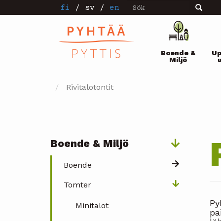
Sök
Hoppa
fi
/
sv
/
en
Sök
till
huvudinnehåll
Pääval
Boende &
Up
Miljö
Rivitalotontit
Boende & Miljö
Päävalikko
Boende
Tomter
Py
Minitalot
pa