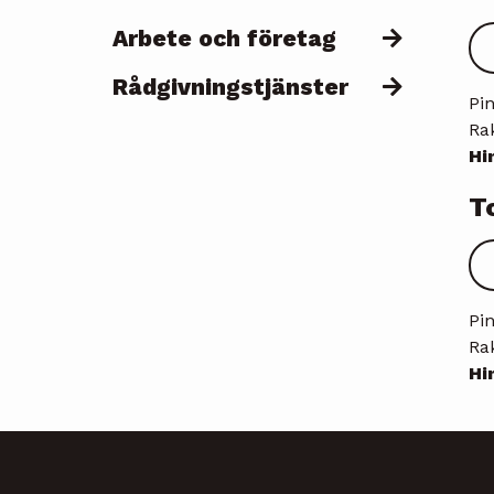
Arbete och företag
Rådgivningstjänster
Pi
Ra
Hi
T
Pi
Ra
Hi