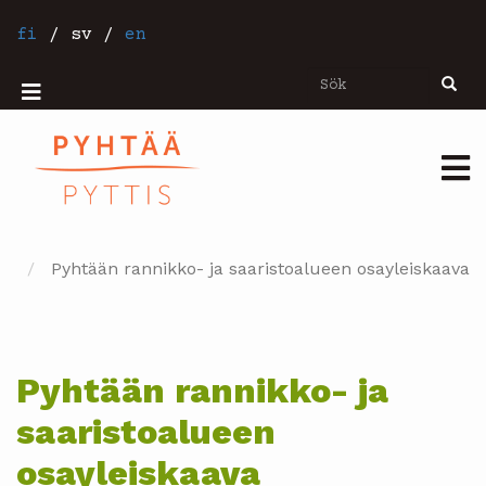
Hoppa
till
fi
/
sv
/
en
huvudinnehåll
Sök
Sök
Mobiilivalikko
Päävalikko
Pyhtään rannikko- ja saaristoalueen osayleiskaava
Pyhtään rannikko- ja
saaristoalueen
osayleiskaava