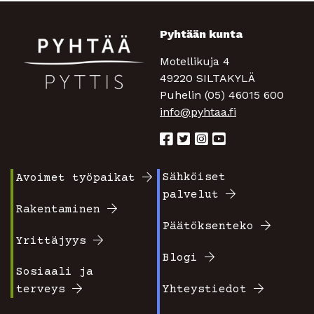
Pyhtään kunta
Motellikuja 4
49220 SILTAKYLÄ
Puhelin (05) 46015 600
info@pyhtaa.fi
Sähköiset
Avoimet työpaikat
Footer
Footer
palvelut
valikko
valikko
Rakentaminen
Päätöksenteko
1
2
Yrittäjyys
Blogi
Sosiaali ja
terveys
Yhteystiedot