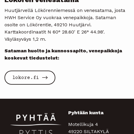
Huutjärvellä Lökörenniemessä on venesatama, josta
HWH Service Oy vuokraa venepaikkoja. Sataman
osoite on Lökörentie, 49210 Huutjärvi.
Karttakoordinaatit N 60° 28.60' E 26° 44.98'.
Väyläsyväys 1,2 m.
Sataman huolto ja kunnossapito, venepaikkoja
koskevat tiedustelut:
lokore.fi
Pyhtään kunta
Motellikuja 4
49220 SILTAKYLÄ