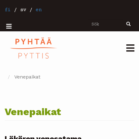
Hoppa
till
fi
/
sv
/
en
huvudinnehåll
Sök
Sök
Mobiilivalikko
Päävalikko
Venepaikat
Venepaikat
Lökören venesatama