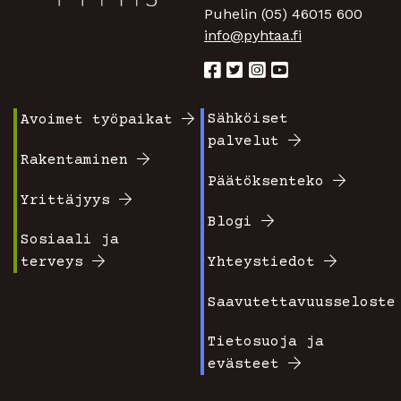
Puhelin (05) 46015 600
info@pyhtaa.fi
Sähköiset
Avoimet työpaikat
Footer
Footer
palvelut
valikko
valikko
Rakentaminen
Päätöksenteko
1
2
Yrittäjyys
Blogi
Sosiaali ja
terveys
Yhteystiedot
Saavutettavuusseloste
Tietosuoja ja
evästeet