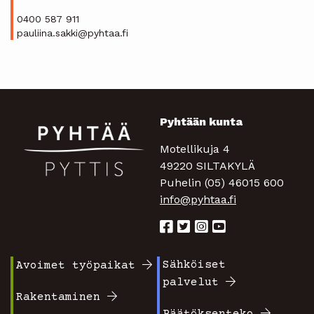
0400 587 911
pauliina.sakki@pyhtaa.fi
Pyhtään kunta
Motellikuja 4
49220 SILTAKYLÄ
Puhelin (05) 46015 600
info@pyhtaa.fi
Sähköiset
Avoimet työpaikat
Footer
Footer
palvelut
valikko
valikko
Rakentaminen
Päätöksenteko