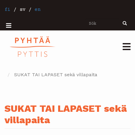
Hoppa
till
fi
/
sv
/
en
huvudinnehåll
Sök
Sök
Mobiilivalikko
Päävalikko
SUKAT TAI LAPASET sekä villapaita
SUKAT TAI LAPASET sekä
villapaita