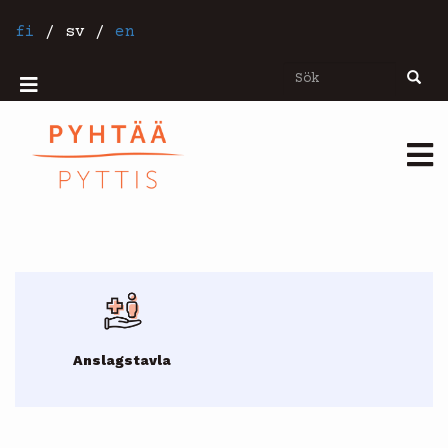
Hoppa
till
fi
/
sv
/
en
huvudinnehåll
Sök
Sök
Mobiilivalikko
Päävalikko
Anslagstavla