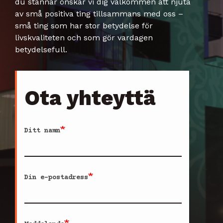
du stannar önskar vi dig välkommen att njuta
av små positiva ting tillsammans med oss –
små ting som har stor betydelse för
livskvaliteten och som gör vardagen
betydelsefull.
Ota yhteyttä
Ditt namn
Din e-postadress