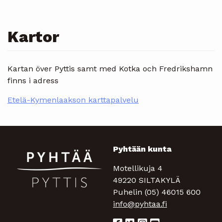
Kartor
Kartan över Pyttis samt med Kotka och Fredrikshamn
finns i adress
Etelä-Kymenlaakson karttapalvelu
Pyhtään kunta
Motellikuja 4
49220 SILTAKYLÄ
Puhelin (05) 46015 600
info@pyhtaa.fi