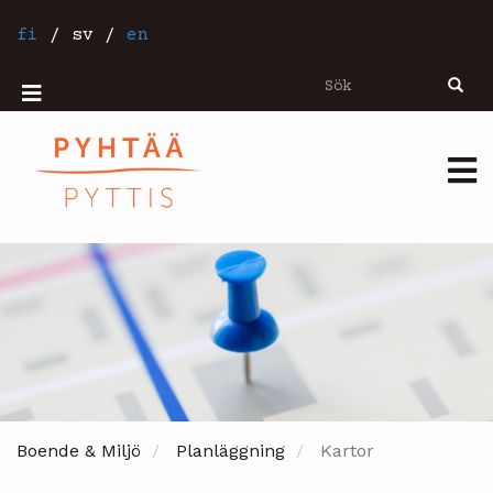
Hoppa
till
fi
/
sv
/
en
huvudinnehåll
Sök
Sök
Mobiilivalikko
Päävalikko
Boende & Miljö
Planläggning
Kartor