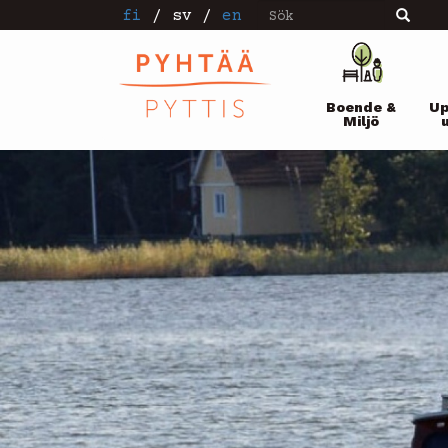
Sök
Hoppa
fi
/
sv
/
en
Sök
till
huvudinnehåll
Pääval
Boende &
Up
Miljö