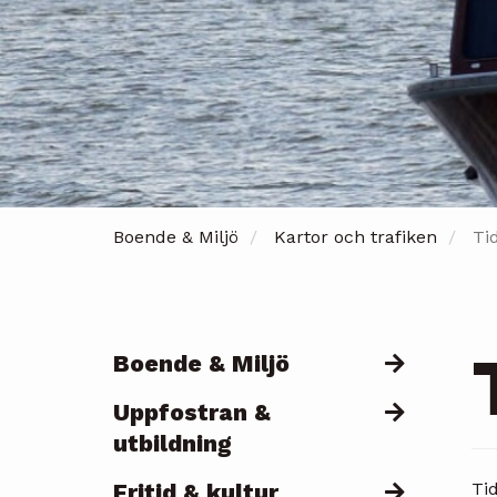
Boende & Miljö
Kartor och trafiken
Tid
Boende & Miljö
Päävalikko
Uppfostran &
utbildning
Fritid & kultur
Tid