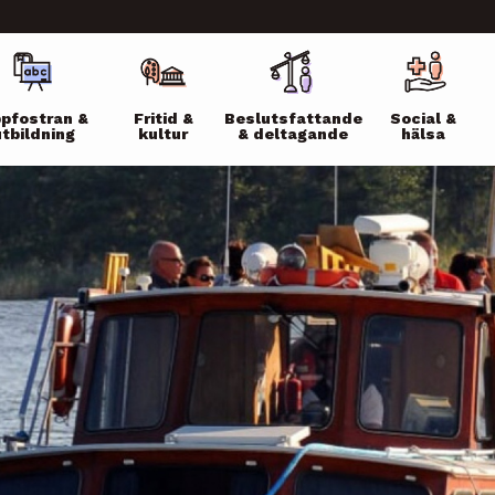
ikko
pfostran &
Fritid &
Beslutsfattande
Social &
utbildning
kultur
& deltagande
hälsa