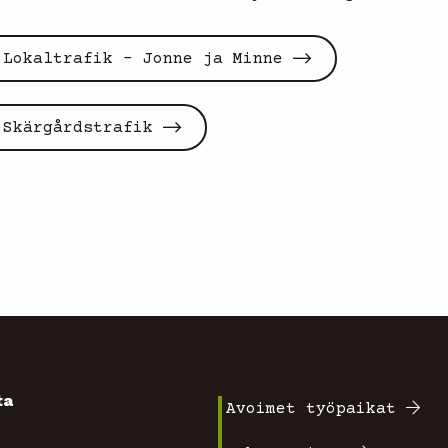
Lokaltrafik - Jonne ja Minne
Skärgårdstrafik
ta
Avoimet työpaikat
Footer
4