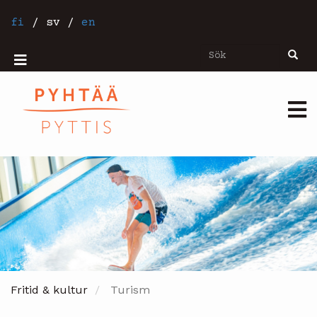
Hoppa
till
fi
/
sv
/
en
huvudinnehåll
Sök
Sök
Mobiilivalikko
Päävalikko
Fritid & kultur
Turism