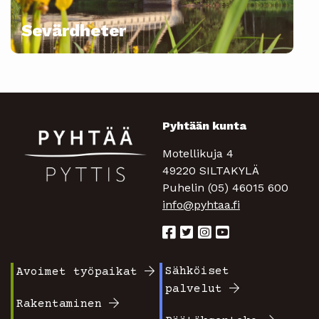
Sevärdheter
Pyhtään kunta
Motellikuja 4
49220 SILTAKYLÄ
Puhelin (05) 46015 600
info@pyhtaa.fi
Sähköiset
Avoimet työpaikat
Footer
Footer
palvelut
valikko
valikko
Rakentaminen