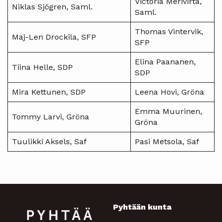
Victoria Merivirta,
Niklas Sjögren, Saml.
Saml.
Thomas Vintervik,
Maj-Len Drockila, SFP
SFP
Elina Paananen,
Tiina Helle, SDP
SDP
Mira Kettunen, SDP
Leena Hovi, Gröna
Emma Muurinen,
Tommy Larvi, Gröna
Gröna
Tuulikki Aksels, Saf
Pasi Metsola, Saf
Pyhtään kunta