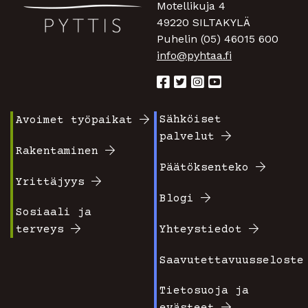
Motellikuja 4
49220 SILTAKYLÄ
Puhelin (05) 46015 600
info@pyhtaa.fi
Sähköiset
Avoimet työpaikat
Footer
Footer
palvelut
valikko
valikko
Rakentaminen
Päätöksenteko
1
2
Yrittäjyys
Blogi
Sosiaali ja
terveys
Yhteystiedot
Saavutettavuusseloste
Tietosuoja ja
evästeet