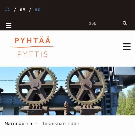
Hoppa
till
fi
/
sv
/
en
huvudinnehåll
Sök
Sök
Mobiilivalikko
Päävalikko
Nämnderna
Tekniknämnden