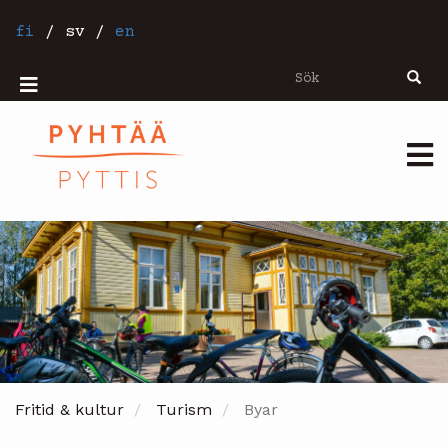
Hoppa
till
fi
/
sv
/
en
huvudinnehåll
Sök
Sök
Mobiilivalikko
Päävalikko
Fritid & kultur
Turism
Byar