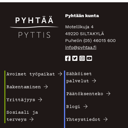
Pyhtään kunta
Motellikuja 4
49220 SILTAKYLÄ
Puhelin (05) 46015 600
info@pyhtaa.fi
Sähköiset
Avoimet työpaikat
Footer
Footer
palvelut
valikko
valikko
Rakentaminen
Päätöksenteko
1
2
Yrittäjyys
Blogi
Sosiaali ja
terveys
Yhteystiedot