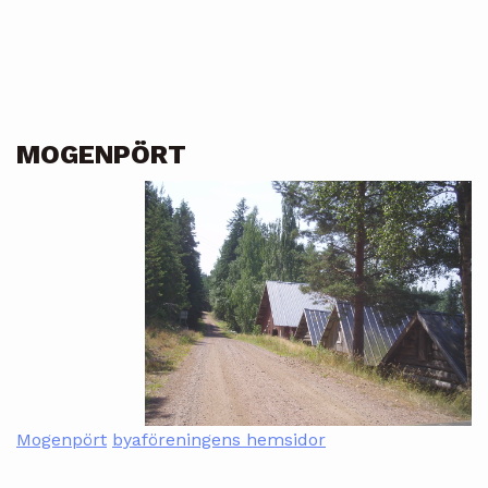
MOGENPÖRT
Mogenpört
byaföreningens hemsidor