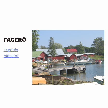
FAGERÖ
Fagerös
nätsidor