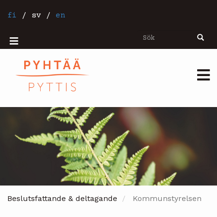
Hoppa
till
fi
/
sv
/
en
huvudinnehåll
Sök
Sök
Mobiilivalikko
Päävalikko
Beslutsfattande & deltagande
Kommunstyrelsen