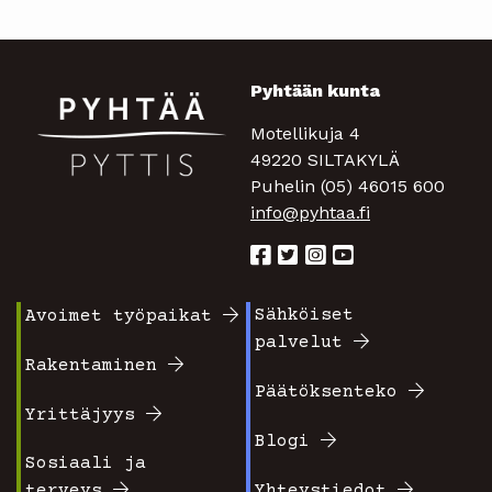
Pyhtään kunta
Motellikuja 4
49220 SILTAKYLÄ
Puhelin (05) 46015 600
info@pyhtaa.fi
Sähköiset
Avoimet työpaikat
Footer
Footer
palvelut
valikko
valikko
Rakentaminen
Päätöksenteko
1
2
Yrittäjyys
Blogi
Sosiaali ja
terveys
Yhteystiedot