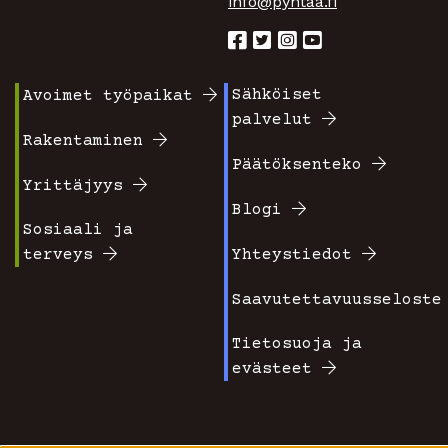
info@pyhtaa.fi
Sähköiset
Avoimet työpaikat
Footer
Footer
palvelut
valikko
valikko
Rakentaminen
Päätöksenteko
1
2
Yrittäjyys
Blogi
Sosiaali ja
terveys
Yhteystiedot
Saavutettavuusseloste
Tietosuoja ja
evästeet