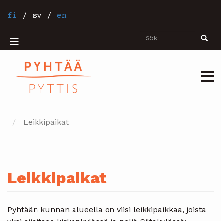
Hoppa
till
fi
/
sv
/
en
huvudinnehåll
Sök
Sök
Mobiilivalikko
Päävalikko
Leikkipaikat
Leikkipaikat
Pyhtään kunnan alueella on viisi leikkipaikkaa, joista