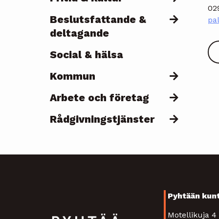
02
Beslutsfattande &
pal
deltagande
Social & hälsa
Kommun
Arbete och företag
Rådgivningstjänster
Pyhtään kun
Motellikuja 