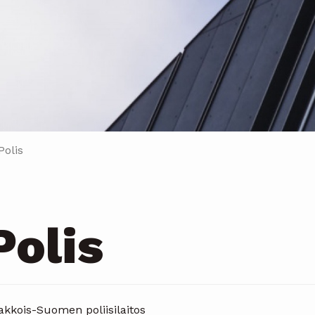
Polis
Polis
akkois-Suomen poliisilaitos