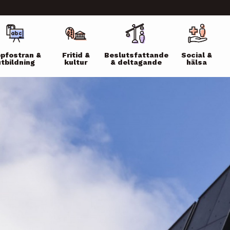
ikko
pfostran &
Fritid &
Beslutsfattande
Social &
utbildning
kultur
& deltagande
hälsa