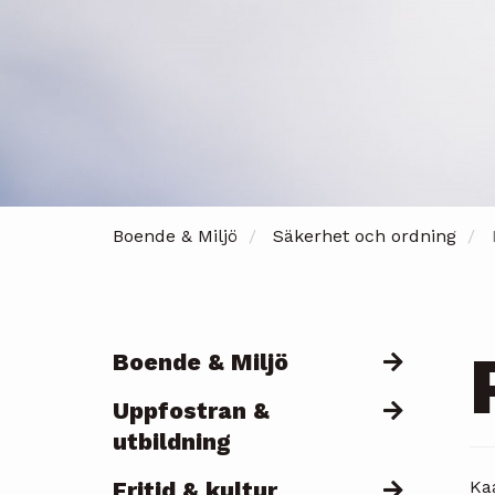
Boende & Miljö
Säkerhet och ordning
Boende & Miljö
Päävalikko
Uppfostran &
utbildning
Fritid & kultur
Ka