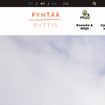
Sök
Hoppa
fi
/
sv
/
en
Sök
till
huvudinnehåll
Pääval
Boende &
Up
Miljö