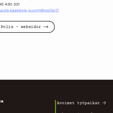
95 430 331
aute.kaakkois-suomi@poliisi.fi
Polis - websidor
ta
Avoimet työpaikat
Footer
4