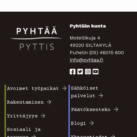
Pyhtään kunta
Motellikuja 4
49220 SILTAKYLÄ
Puhelin (05) 46015 600
info@pyhtaa.fi
Sähköiset
Avoimet työpaikat
Footer
Footer
palvelut
valikko
valikko
Rakentaminen
Päätöksenteko
1
2
Yrittäjyys
Blogi
Sosiaali ja