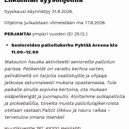
Syyskausi käynnistyy 31.8.2026.
Ohjelma julkaistaan viimeistään ma 17.8.2026.
PERJANTAI
ympäri vuoden (EI 25.12.)
Senioreiden palloilukerho Pyhtää Areena klo
11.00–12.00
Maksuton hauska aktiviteetti senioreille palloilun
parissa. Pelikentät on varattu kerhoa varten,
pelivälineitä on tarjolla osallistujille ja ohjaaja
jatkossa satunnaisesti mukana opastamassa. Tule
paikalle sinulle sopivina kertoina, ota mukaan
sisäpelikengät ja juomapullo. Aloitamme sulkapallolla
ja pickleballilla, toiveita muista palloilulajikerroista
otetaan vastaan.Pallot liikkuu ja nauru raikaa -
tervetuloa omana itsenäsi!
Huutjärventie 187, 49200 Heinlahti