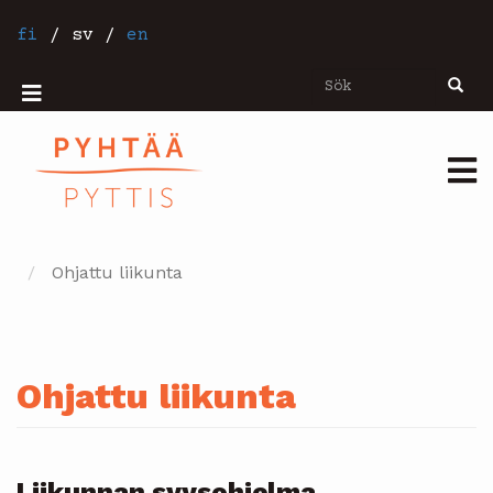
Hoppa
till
fi
/
sv
/
en
huvudinnehåll
Sök
Sök
Mobiilivalikko
Päävalikko
Ohjattu liikunta
Ohjattu liikunta
Liikunnan syysohjelma