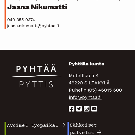
Jaana Nikumatti
040 355 9374
jaana.nikumatti@pyhtaa.fi
Pyhtään kunta
Motellikuja 4
49220 SILTAKYLÄ
Puhelin (05) 46015 600
info@pyhtaa.fi
Sähköiset
Avoimet työpaikat
Footer
Footer
palvelut