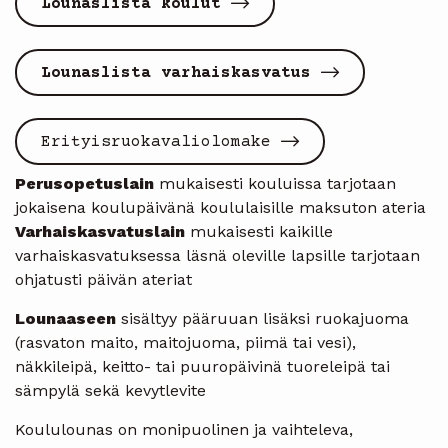
Lounaslista koulut
Lounaslista varhaiskasvatus
Erityisruokavaliolomake
Perusopetuslain
mukaisesti kouluissa tarjotaan
jokaisena koulupäivänä koululaisille maksuton ateria
Varhaiskasvatuslain
mukaisesti kaikille
varhaiskasvatuksessa läsnä oleville lapsille tarjotaan
ohjatusti päivän ateriat
Lounaaseen
sisältyy pääruuan lisäksi ruokajuoma
(rasvaton maito, maitojuoma, piimä tai vesi),
näkkileipä, keitto- tai puuropäivinä tuoreleipä tai
sämpylä sekä kevytlevite
Koululounas on monipuolinen ja vaihteleva,