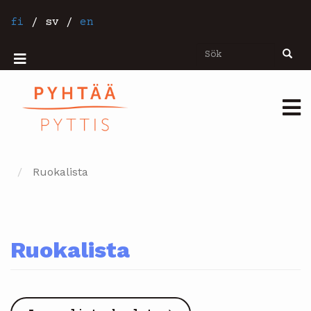
Hoppa
till
fi
/
sv
/
en
huvudinnehåll
Sök
Sök
Mobiilivalikko
Päävalikko
Ruokalista
Ruokalista