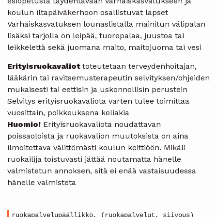
esiopetusta täydentävään varhaiskasvatukseen ja
koulun iltapäiväkerhoon osallistuvat lapset
Varhaiskasvatuksen lounaslistalla mainitun välipalan
lisäksi tarjolla on leipää, tuorepalaa, juustoa tai
leikkelettä sekä juomana maito, maitojuoma tai vesi
Erityisruokavaliot
toteutetaan terveydenhoitajan,
lääkärin tai ravitsemusterapeutin selvityksen/ohjeiden
mukaisesti tai eettisin ja uskonnollisin perustein
Selvitys erityisruokavaliota varten tulee toimittaa
vuosittain, poikkeuksena keliakia
Huomio!
Erityisruokavaliota noudattavan
poissaoloista ja ruokavalion muutoksista on aina
ilmoitettava välittömästi koulun keittiöön. Mikäli
ruokailija toistuvasti jättää noutamatta hänelle
valmistetun annoksen, sitä ei enää vastaisuudessa
hänelle valmisteta
ruokapalvelupäällikkö, (ruokapalvelut, siivous)