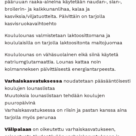
pääruuan raaka-aineina käytetään naudan-, sian-,
broilerin- ja kalkkunanlihaa, kalaa ja
kasviksia/viljatuotteita. Päivittäin on tarjolla
kasvisruokavaihtoehto
Koululounas valmistetaan laktoosittomana ja
koululaisilla on tarjolla laktoositonta maitojuomaa
Koululounas on vähäsuolainen eikä siinä käytetä
natriumglutamaattia. Lounas kattaa noin
kolmanneksen päivittäisestä energiantarpeesta.
Varhaiskasvatuksessa
noudatetaan pääsääntöisesti
koulujen lounaslistaa
Muutoksia lounaslistaan tehdään koulujen
puuropäivinä
Varhaiskasvatuksessa on riisin ja pastan kanssa aina
tarjolla myös perunaa
Välipalaan
on oikeutettu varhaiskasvatukseen,