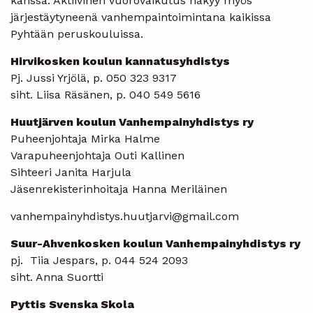
kanssa. Aktiivinen vuorovaikutus näkyy myös
järjestäytyneenä vanhempaintoimintana kaikissa
Pyhtään peruskouluissa.
Hirvikosken koulun kannatusyhdistys
Pj. Jussi Yrjölä, p. 050 323 9317
siht. Liisa Räsänen, p. 040 549 5616
Huutjärven koulun Vanhempainyhdistys ry
Puheenjohtaja Mirka Halme
Varapuheenjohtaja Outi Kallinen
Sihteeri Janita Harjula
Jäsenrekisterinhoitaja Hanna Meriläinen
vanhempainyhdistys.huutjarvi@gmail.com
Suur-Ahvenkosken koulun Vanhempainyhdistys ry
pj. Tiia Jespars, p. 044 524 2093
siht. Anna Suortti
Pyttis Svenska Skola