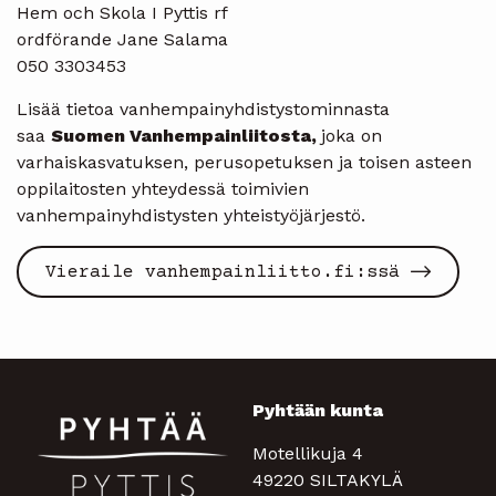
Hem och Skola I Pyttis rf
ordförande Jane Salama
050 3303453
Lisää tietoa vanhempainyhdistystominnasta
saa
Suomen Vanhempainliitosta,
joka on
varhaiskasvatuksen, perusopetuksen ja toisen asteen
oppilaitosten yhteydessä toimivien
vanhempainyhdistysten yhteistyöjärjestö.
Vieraile vanhempainliitto.fi:ssä
Pyhtään kunta
Motellikuja 4
49220 SILTAKYLÄ