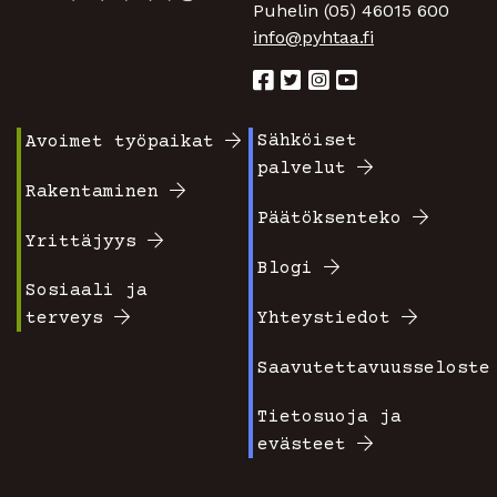
Puhelin (05) 46015 600
info@pyhtaa.fi
Sähköiset
Avoimet työpaikat
Footer
Footer
palvelut
valikko
valikko
Rakentaminen
Päätöksenteko
1
2
Yrittäjyys
Blogi
Sosiaali ja
terveys
Yhteystiedot
Saavutettavuusseloste
Tietosuoja ja
evästeet