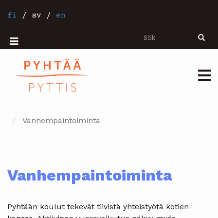
Hoppa
till
fi
/
sv
/
en
huvudinnehåll
Sök
Sök
Mobiilivalikko
Päävalikko
Vanhempaintoiminta
Vanhempaintoiminta
Pyhtään koulut tekevät tiivistä yhteistyötä kotien