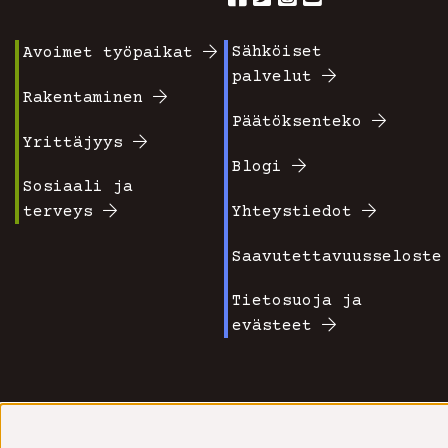
Sähköiset
Avoimet työpaikat
Footer
Footer
palvelut
valikko
valikko
Rakentaminen
Päätöksenteko
1
2
Yrittäjyys
Blogi
Sosiaali ja
terveys
Yhteystiedot
Saavutettavuusseloste
Tietosuoja ja
evästeet