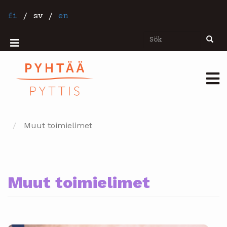
Hoppa
till
fi
/
sv
/
en
huvudinnehåll
Sök
Sök
Mobiilivalikko
Päävalikko
Muut toimielimet
Muut toimielimet