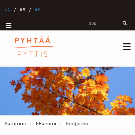
Hoppa
till
fi
/
sv
/
en
huvudinnehåll
Sök
Sök
Mobiilivalikko
Päävalikko
Kommun
Ekonomi
Budgeten