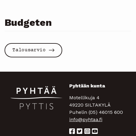
Budgeten
Talousarvio
Pyhtään kunta
Motellikuja 4
49220 SILTAKYLÄ
Puhelin (05) 46015 600
info@pyhtaa.fi