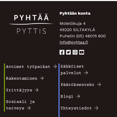
Pyhtään kunta
Motellikuja 4
49220 SILTAKYLÄ
Puhelin (05) 46015 600
info@pyhtaa.fi
Sähköiset
Avoimet työpaikat
Footer
Footer
palvelut
valikko
valikko
Rakentaminen
Päätöksenteko
1
2
Yrittäjyys
Blogi
Sosiaali ja
terveys
Yhteystiedot