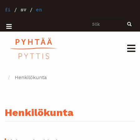
Hoppa
till
fi
/
sv
/
en
huvudinnehåll
Sök
Sök
Mobiilivalikko
Päävalikko
Henkilökunta
Henkilökunta