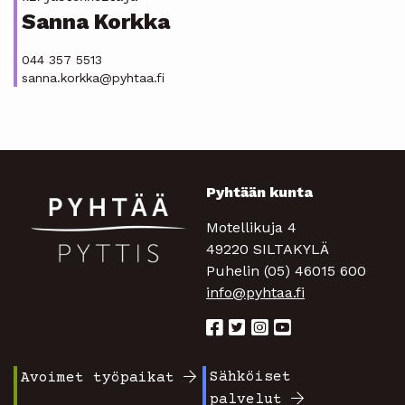
Sanna Korkka
044 357 5513
sanna.korkka@pyhtaa.fi
Pyhtään kunta
Motellikuja 4
49220 SILTAKYLÄ
Puhelin (05) 46015 600
info@pyhtaa.fi
Sähköiset
Avoimet työpaikat
Footer
Footer
palvelut