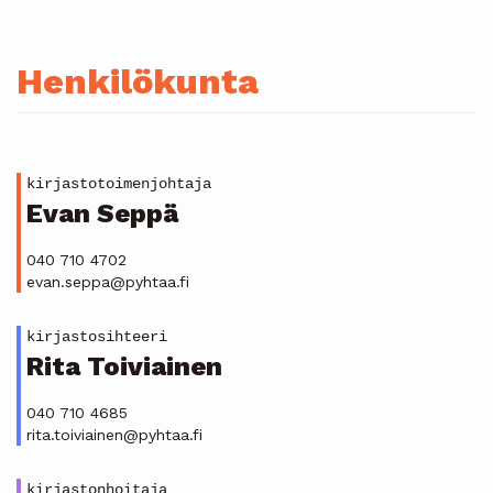
Henkilökunta
kirjastotoimenjohtaja
Evan Seppä
040 710 4702
evan.seppa@pyhtaa.fi
kirjastosihteeri
Rita Toiviainen
040 710 4685
rita.toiviainen@pyhtaa.fi
kirjastonhoitaja