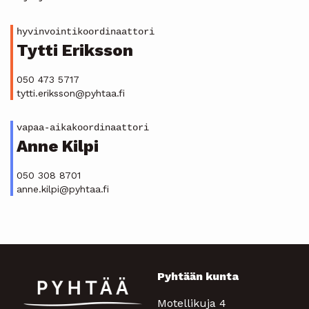
hyvinvointikoordinaattori
Tytti Eriksson
050 473 5717
tytti.eriksson@pyhtaa.fi
vapaa-aikakoordinaattori
Anne Kilpi
050 308 8701
anne.kilpi@pyhtaa.fi
Pyhtään kunta
Motellikuja 4