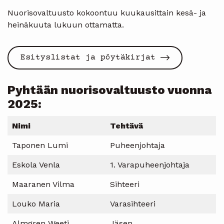
Nuorisovaltuusto kokoontuu kuukausittain kesä- ja
heinäkuuta lukuun ottamatta.
Esityslistat ja pöytäkirjat
Pyhtään nuorisovaltuusto vuonna
2025:
Nimi
Tehtävä
Taponen Lumi
Puheenjohtaja
Eskola Venla
1. Varapuheenjohtaja
Maaranen Vilma
Sihteeri
Louko Maria
Varasihteeri
Almgren Weeti
Jäsen