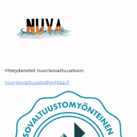
Yhteydenotot nuorisovaltuustoon:
nuorisovaltuusto@pyhtaa.fi