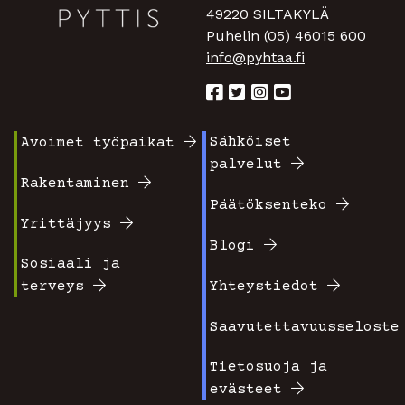
49220 SILTAKYLÄ
Puhelin (05) 46015 600
info@pyhtaa.fi
Sähköiset
Avoimet työpaikat
Footer
Footer
palvelut
valikko
valikko
Rakentaminen
Päätöksenteko
1
2
Yrittäjyys
Blogi
Sosiaali ja
terveys
Yhteystiedot
Saavutettavuusseloste
Tietosuoja ja
evästeet