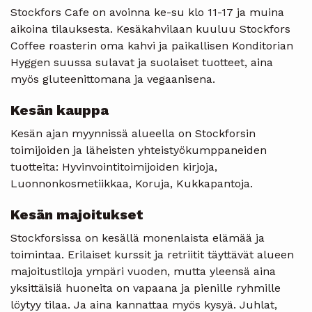
Stockfors Cafe on avoinna ke-su klo 11-17 ja muina
aikoina tilauksesta. Kesäkahvilaan kuuluu Stockfors
Coffee roasterin oma kahvi ja paikallisen Konditorian
Hyggen suussa sulavat ja suolaiset tuotteet, aina
myös gluteenittomana ja vegaanisena.
Kesän kauppa
Kesän ajan myynnissä alueella on Stockforsin
toimijoiden ja läheisten yhteistyökumppaneiden
tuotteita: Hyvinvointitoimijoiden kirjoja,
Luonnonkosmetiikkaa, Koruja, Kukkapantoja.
Kesän majoitukset
Stockforsissa on kesällä monenlaista elämää ja
toimintaa. Erilaiset kurssit ja retriitit täyttävät alueen
majoitustiloja ympäri vuoden, mutta yleensä aina
yksittäisiä huoneita on vapaana ja pienille ryhmille
löytyy tilaa. Ja aina kannattaa myös kysyä. Juhlat,