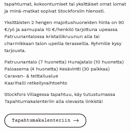
tapahtumat, kokoontumiset tai yksittäiset omat lomat
ja minä-matkat sopivat Stockforsiin hienosti.
Yksittäisten 2 hengen majoitushuoneiden hinta on 90
€/yö ja aamupala 10 €/henkilö tarjottuna upeassa
Patruunantalossa kristallikruunun alla tai
charmikkaan talon upeilla terasseilla. Ryhmille kysy
tarjousta.
Patruunantalo (7 huonetta) Hunajatalo (10 huonetta)
Paloasema (4 huonetta) Kesävintti (30 paikkaa)
Caravan- & telttailualue
Kaarihalli retkeilyvaihtoehto
Stockfors Villagessa tapahtuu, käy tutustumassa
Tapahtumakalenteriin alla olevasta linkistä!
Tapahtumakalenteriin