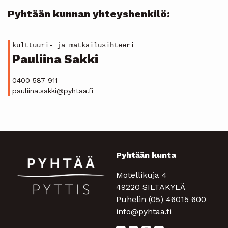
Pyhtään kunnan yhteyshenkilö:
kulttuuri- ja matkailusihteeri
Pauliina Sakki
0400 587 911
pauliina.sakki@pyhtaa.fi
Pyhtään kunta
Motellikuja 4
49220 SILTAKYLÄ
Puhelin (05) 46015 600
info@pyhtaa.fi