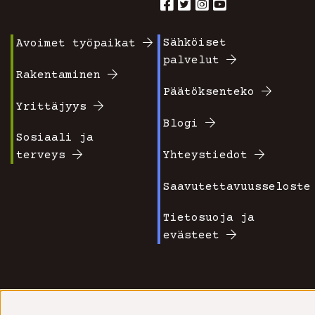
Sähköiset
Avoimet työpaikat
Footer
Footer
palvelut
valikko
valikko
Rakentaminen
Päätöksenteko
1
2
Yrittäjyys
Blogi
Sosiaali ja
terveys
Yhteystiedot
Saavutettavuusseloste
Tietosuoja ja
evästeet