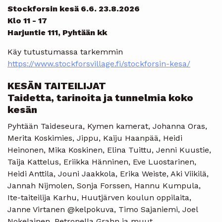
Stockforsin kesä 6.6. 23.8.2026
Klo 11 - 17
Harjuntie 111, Pyhtään kk
Käy tutustumassa tarkemmin
https://www.stockforsvillage.fi/stockforsin-kesa/
KESÄN TAITEILIJAT
Taidetta, tarinoita ja tunnelmia koko
kesän
Pyhtään Taideseura, Kymen kamerat, Johanna Oras,
Merita Koskimies, Jippu, Kaiju Haanpää, Heidi
Heinonen, Mika Koskinen, Elina Tuittu, Jenni Kuustie,
Taija Kattelus, Eriikka Hänninen, Eve Luostarinen,
Heidi Anttila, Jouni Jaakkola, Erika Weiste, Aki Viikilä,
Jannah Nijmolen, Sonja Forssen, Hannu Kumpula,
Ite-taiteilija Karhu, Huutjärven koulun oppilaita,
Janne Virtanen @kelpokuva, Timo Sajaniemi, Joel
Nokelainen, Petronella Grahn ja muut