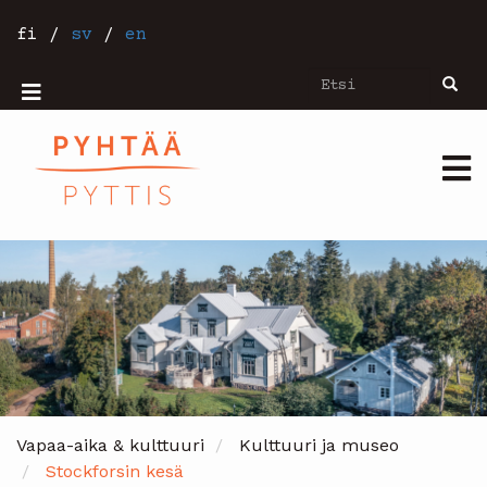
Hyppää
pääsisältöön
fi
/
sv
/
en
Etsi
Etsi
Mobiilivalikko
Päävalikko
Vapaa-aika & kulttuuri
Kulttuuri ja museo
Stockforsin kesä