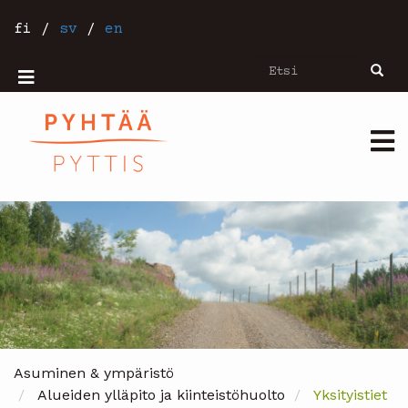
Hyppää
pääsisältöön
fi
/
sv
/
en
Etsi
Etsi
Mobiilivalikko
Päävalikko
Asuminen & ympäristö
Alueiden ylläpito ja kiinteistöhuolto
Yksityistiet