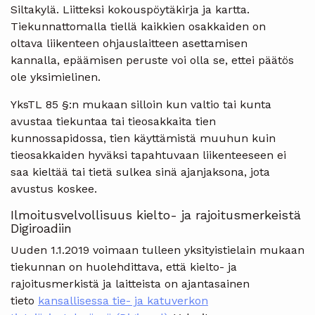
Siltakylä. Liitteksi kokouspöytäkirja ja kartta.
Tiekunnattomalla tiellä kaikkien osakkaiden on
oltava liikenteen ohjauslaitteen asettamisen
kannalla, epäämisen peruste voi olla se, ettei päätös
ole yksimielinen.
YksTL 85 §:n mukaan silloin kun valtio tai kunta
avustaa tiekuntaa tai tieosakkaita tien
kunnossapidossa, tien käyttämistä muuhun kuin
tieosakkaiden hyväksi tapahtuvaan liikenteeseen ei
saa kieltää tai tietä sulkea sinä ajanjaksona, jota
avustus koskee.
Ilmoitusvelvollisuus kielto- ja rajoitusmerkeistä
Digiroadiin
Uuden 1.1.2019 voimaan tulleen yksityistielain mukaan
tiekunnan on huolehdittava, että kielto- ja
rajoitusmerkistä ja laitteista on ajantasainen
tieto
kansallisessa tie- ja katuverkon