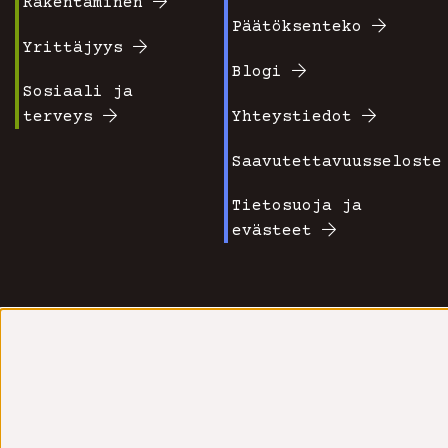
valikko
valikko
Rakentaminen
Päätöksenteko
1
2
Yrittäjyys
Blogi
Sosiaali ja
terveys
Yhteystiedot
Saavutettavuusseloste
Tietosuoja ja
evästeet