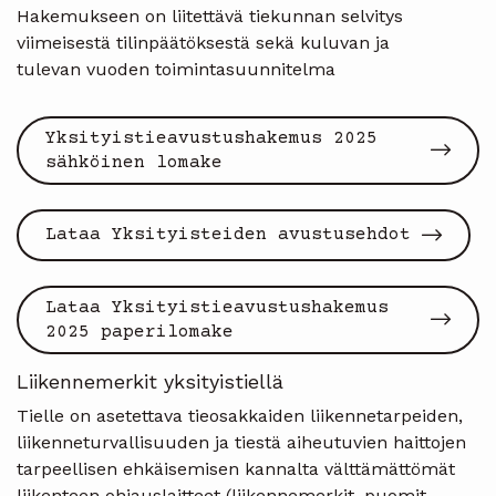
Hakemukseen on liitettävä tiekunnan selvitys
viimeisestä tilinpäätöksestä sekä kuluvan ja
tulevan vuoden toimintasuunnitelma
Yksityistieavustushakemus 2025
sähköinen lomake
Lataa Yksityisteiden avustusehdot
Lataa Yksityistieavustushakemus
2025 paperilomake
Liikennemerkit yksityistiellä
Tielle on asetettava tieosakkaiden liikennetarpeiden,
liikenneturvallisuuden ja tiestä aiheutuvien haittojen
tarpeellisen ehkäisemisen kannalta välttämättömät
liikenteen ohjauslaitteet (liikennemerkit, puomit