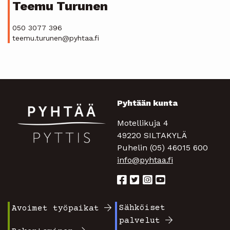
Teemu Turunen
050 3077 396
teemu.turunen@pyhtaa.fi
Pyhtään kunta
Motellikuja 4
49220 SILTAKYLÄ
Puhelin (05) 46015 600
info@pyhtaa.fi
Sähköiset
Avoimet työpaikat
Footer
Footer
palvelut