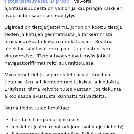
tietojärjestelmässä (Digiroad)
. Velvoite
ajantasaisuudesta on valtion ja kaupungin kaikkien
avustusten saamisen edellytys.
Digiroad on tietojärjestelmä, johon on koottu tietoja
teiden ja katujen geometriasta ja tärkeimmistä
ominaisuuksista koko maan kattavasti. Koottua
aineistoa käyttävät mm. palo- ja pelastus- ym.
viranomaiset. Tietoja hyödyntävät myös jotkut
navigaattorifirmat reitti suunnittelussa.
Myös omat tiet ja sopimustiet saavat ilmoittaa
tietonsa tien ja liikenteen rajoituksista ja kielloista.
Erityisesti tämä velvoite tulee vastaan, jos tiekunta
aikoo saada avustusta kunnalta tai valtiolta.
Nämä tiedot tulee ilmoittaa:
tien tai sillan painorajoitukset
ajokiellot (esim. moottoriajoneuvolla ajo kielletty)
liikennemerkkien mahdolliset lisäkilvet (esim.