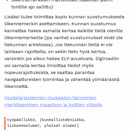
tontille ajo sallittu)
Lisäksi tulee toimittaa kopio kunnan suostumuksesta
liikennemerkin asettamiseen. Kunnan suostumus
kannattaa hakea samalla kertaa kaikille tiellä oleville
liikennemerkeille (jos vanhat suostumukset eivät ole
tiekunnan arkistossa). Jos tiekunnan tiellä ei ole
lainkaan rajoitteita, on sekin tieto hyvä kertoa,
varsinkin jos aikoo hakea ELY-avustusta. Digiroadiin
voi samalla kertaa ilmoittaa tiedot myös
nopeusrajoituksista, se saattaa parantaa
navigaattoreiden toimintaa ja vähentää ylimääräistä
liikennettä.
Osoitejärjestelmän mukaisten tiennimien
merkitseminen maastoon ja kylttien ylläpito
työpäällikkö, (kunnallistekniikka,
liikennealueet, yleiset alueet)