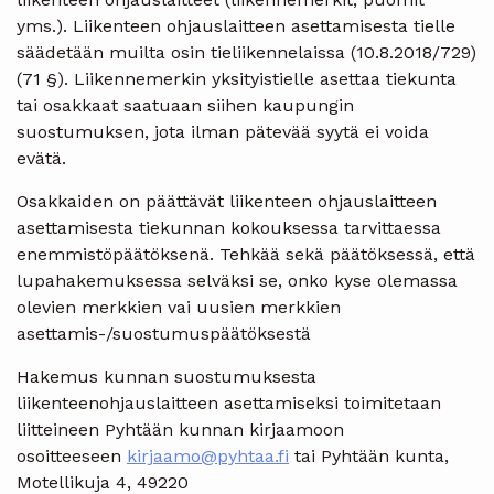
yms.). Liikenteen ohjauslaitteen asettamisesta tielle
säädetään muilta osin tieliikennelaissa (10.8.2018/729)
(71 §). Liikennemerkin yksityistielle asettaa tiekunta
tai osakkaat saatuaan siihen kaupungin
suostumuksen, jota ilman pätevää syytä ei voida
evätä.
Osakkaiden on päättävät liikenteen ohjauslaitteen
asettamisesta tiekunnan kokouksessa tarvittaessa
enemmistöpäätöksenä. Tehkää sekä päätöksessä, että
lupahakemuksessa selväksi se, onko kyse olemassa
olevien merkkien vai uusien merkkien
asettamis-/suostumuspäätöksestä
Hakemus kunnan suostumuksesta
liikenteenohjauslaitteen asettamiseksi toimitetaan
liitteineen Pyhtään kunnan kirjaamoon
osoitteeseen
kirjaamo@pyhtaa.fi
tai Pyhtään kunta,
Motellikuja 4, 49220