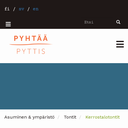
Hyppää
pääsisältöön
fi
/
sv
/
en
Etsi
Etsi
Mobiilivalikko
Päävalikko
Asuminen & ympäristö
Tontit
Kerrostalotontit