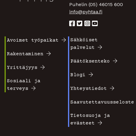
Puhelin (05) 46015 600
info@pyhtaa.fi
Sähköiset
Avoimet työpaikat
Footer
Footer
palvelut
valikko
valikko
Rakentaminen
Päätöksenteko
1
2
Yrittäjyys
Blogi
Sosiaali ja
terveys
Yhteystiedot
Saavutettavuusseloste
Tietosuoja ja
evästeet