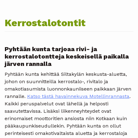
Kerrostalotontit
Pyhtään kunta tarjoaa rivi- ja
kerrostalotontteja keskeisellä paikalla
järven rannalla
Pyhtään kunta kehittää Siltakylän keskusta-aluetta,
johon on suunnitteilla kerrostalo-, rivitalo ja
omakotiasumista luonnonkauniiseen paikkaan järven
rannalle.
Katso tästä havainnekuva Motellinrannasta
.
Kaikki peruspalvelut ovat lähellä ja helposti
saavutettavissa. Lisäksi liikenneyhteydet ovat
erinomaiset moottoritien ansiosta niin Kotkaan kuin
pääkaupunkiseudullekin. Pyhtään kunta on ollut
perinteisesti omakotivaltaista aluetta ja kerrostaloja