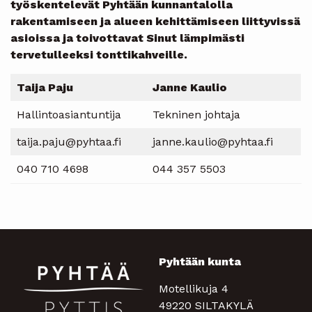
työskentelevät Pyhtään kunnantalolla
rakentamiseen ja alueen kehittämiseen liittyvissä
asioissa ja toivottavat Sinut lämpimästi
tervetulleeksi tonttikahveille.
Taija Paju
Janne Kaulio
Hallintoasiantuntija
Tekninen johtaja
taija.paju@pyhtaa.fi
janne.kaulio@pyhtaa.fi
040 710 4698
044 357 5503
Pyhtään kunta
Motellikuja 4
49220 SILTAKYLÄ