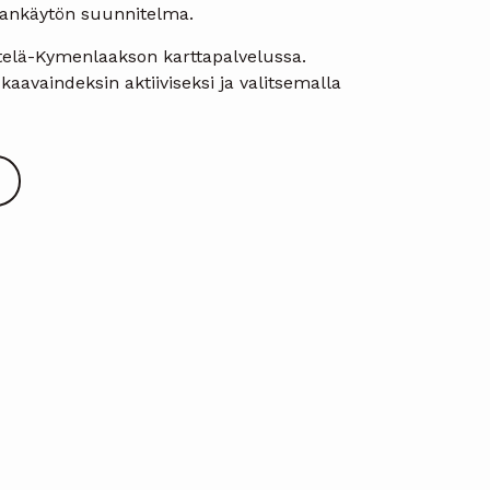
maankäytön suunnitelma.
 Etelä-Kymenlaakson karttapalvelussa.
aavaindeksin aktiiviseksi ja valitsemalla