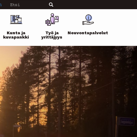
Etsi
n
Etsi
Kunta ja
Työ ja
Neuvontapalvelut
kuvapankki
yrittäjyys