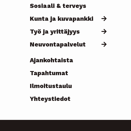
Sosiaali & terveys
Kunta ja kuvapankki
Työ ja yrittäjyys
Neuvontapalvelut
Ajankohtaista
Topmenu
Tapahtumat
-
Ilmoitustaulu
current
Yhteystiedot