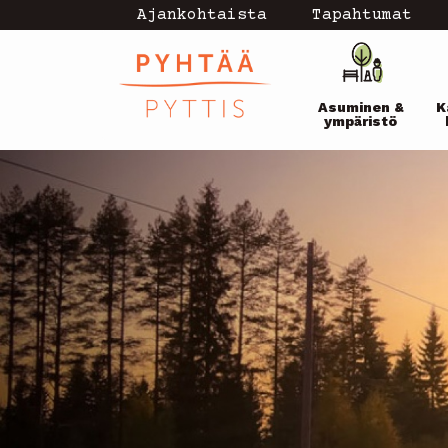
Hyppää
Ajankohtaista
Tapahtumat
Topmenu
pääsisältöön
Pääval
-
Asuminen &
K
current
ympäristö