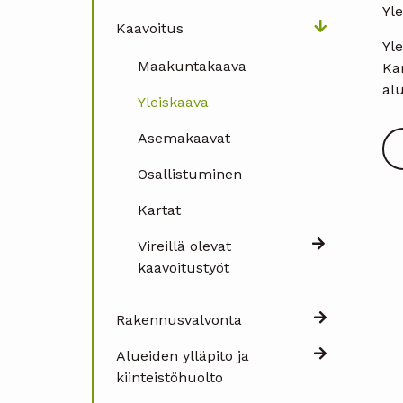
Yl
Kaavoitus
Yle
Maakuntakaava
Kar
al
Yleiskaava
Asemakaavat
Osallistuminen
Kartat
Vireillä olevat
kaavoitustyöt
Rakennusvalvonta
Alueiden ylläpito ja
kiinteistöhuolto