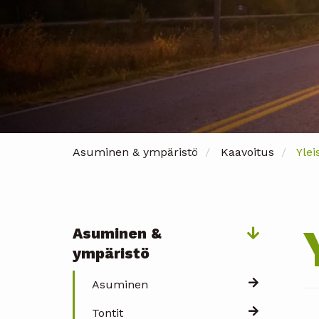
Asuminen & ympäristö
Kaavoitus
Ylei
Asuminen &
Päävalikko
ympäristö
Asuminen
Tontit