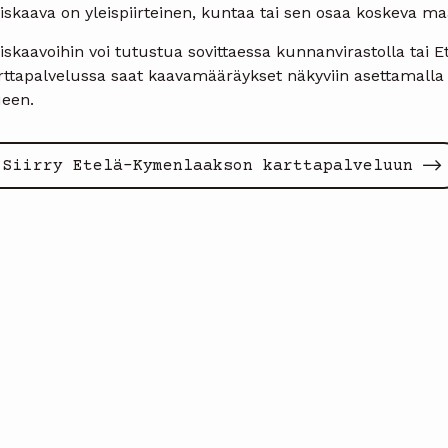
eiskaava on yleispiirteinen, kuntaa tai sen osaa koskeva 
iskaavoihin voi tutustua sovittaessa kunnanvirastolla tai
ttapalvelussa saat kaavamääräykset näkyviin asettamalla k
ueen.
Siirry Etelä-Kymenlaakson karttapalveluun