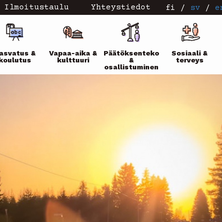
Ilmoitustaulu
Yhteystiedot
fi
/
sv
/
e
ikko
asvatus &
Vapaa-aika &
Päätöksenteko
Sosiaali &
koulutus
kulttuuri
&
terveys
osallistuminen