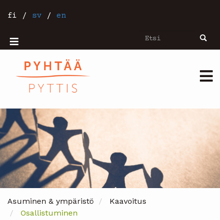
Hyppää
pääsisältöön
fi
/
sv
/
en
Etsi
Etsi
Mobiilivalikko
Päävalikko
Asuminen & ympäristö
Kaavoitus
Osallistuminen